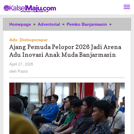
Lewati
ke
konten
Ajang
Homepage
»
Advertorial
»
Pemko Banjarmasin
»
Pemuda
Pelopor
Adv. Disbuporapar
2026
Ajang Pemuda Pelopor 2026 Jadi Arena
Jadi
Adu Inovasi Anak Muda Banjarmasin
Arena
Adu
oleh
April 27, 2026
Inovasi
Pasto
oleh
Pasto
Anak
Muda
Banjarmas