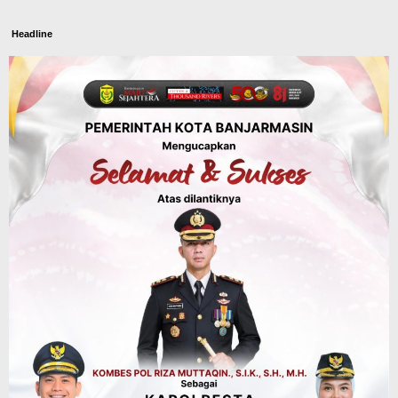
Headline
Panaskan Kembali Arena Panjat Tebing,
FPTI Banjarmasin Siapkan Sirkuit se-
Kalsel
Agustus 8, 2026
Sosial & Keagamaan
Hari Pramuka ke-65, Kwarcab
Banjarmasin Ziarah ke Makam Pangeran
Antasari dan Gelar Ulang Janji
Agustus 8, 2026
Advertorial
Dinas Kehutanan Kalsel
Api Sempat Berkobar, Karhutla di
Tahura Sultan Adam Berhasil