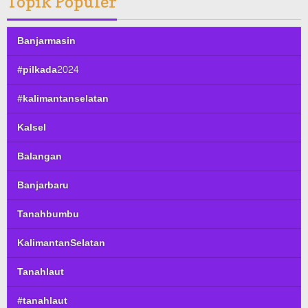
Topik Populer
Banjarmasin
#pilkada2024
#kalimantanselatan
Kalsel
Balangan
Banjarbaru
Tanahbumbu
KalimantanSelatan
Tanahlaut
#tanahlaut