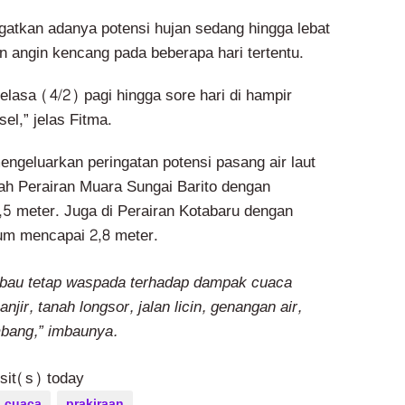
tkan adanya potensi hujan sedang hingga lebat
dan angin kencang pada beberapa hari tertentu.
lasa (4/2) pagi hingga sore hari di hampir
el,” jelas Fitma.
engeluarkan peringatan potensi pasang air laut
h Perairan Muara Sungai Barito dengan
,5 meter. Juga di Perairan Kotabaru dengan
um mencapai 2,8 meter.
mbau tetap waspada terhadap dampak cuaca
njir, tanah longsor, jalan licin, genangan air,
bang,” imbaunya.
isit(s) today
cuaca
prakiraan