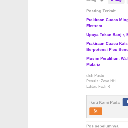
Posting Terkait
Prakiraan Cuaca Min
Ekstrem
Upaya Tekan Banjir,
Prakiraan Cuaca Kal
Berpotensi Picu Ben
Musim Peralihan, Wa
Malaria
oleh
Pasto
Penulis: Zoya NH
Editor: Fadli R
Ikuti Kami Pada
Navigasi
Pos sebelumnya