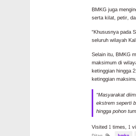
BMKG juga menginga
serta kilat, petir, 
“Khususnya pada Se
seluruh wilayah Kals
Selain itu, BMKG m
maksimum di wilaya
ketinggian hingga 2
ketinggian maksim
“Masyarakat dii
ekstrem seperti ba
hingga pohon tum
Visited 1 times, 1 v
Ditag
bmkg