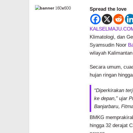
Spread the love
KALSELMAJU.CO
Klimatologi, dan G
Syamsudin Noor
Ba
wilayah Kalimantan
Secara umum, cuaca
hujan ringan hingg
“Diperkirakan ter
ke depan,” ujar
Banjarbaru, Fitm
BMKG memprakiraka
hingga 32 derajat 