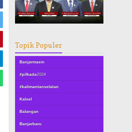
Topik Populer
Banjarmasin
#pilkada2024
#kalimantanselatan
Kalsel
Balangan
Banjarbaru