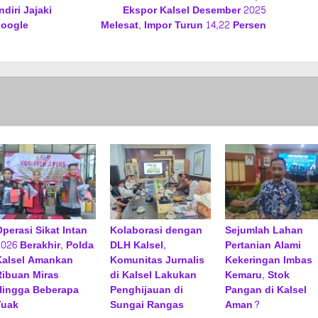
diri Jajaki
Ekspor Kalsel Desember 2025
Google
Melesat, Impor Turun 14,22 Persen
Operasi Sikat Intan
Kolaborasi dengan
Sejumlah Lahan
2026 Berakhir, Polda
DLH Kalsel,
Pertanian Alami
Kalsel Amankan
Komunitas Jurnalis
Kekeringan Imbas
Ribuan Miras
di Kalsel Lakukan
Kemaru, Stok
Hingga Beberapa
Penghijauan di
Pangan di Kalsel
Tuak
Sungai Rangas
Aman?