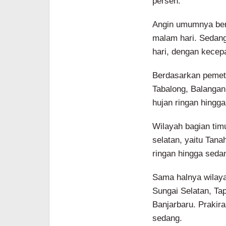
persen.
Angin umumnya bert
malam hari. Sedangk
hari, dengan kecepa
Berdasarkan pemeta
Tabalong, Balangan
hujan ringan hingg
Wilayah bagian tim
selatan, yaitu Tan
ringan hingga seda
Sama halnya wilaya
Sungai Selatan, Tap
Banjarbaru. Prakir
sedang.