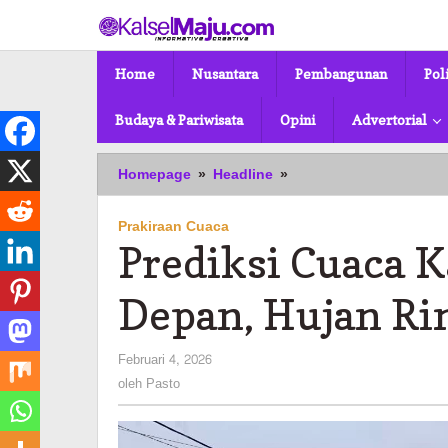
Lewati
ke
konten
Home
Nusantara
Pembangunan
Pol
Budaya & Pariwisata
Opini
Advertorial
Prediksi
Homepage
»
Headline
»
Cuaca
Kalsel
Prakiraan Cuaca
Sepekan
Prediksi Cuaca K
ke
Depan,
Hujan
Depan, Hujan Ri
Ringan
hingga
oleh
Februari 4, 2026
Sedang
Pasto
oleh
Pasto