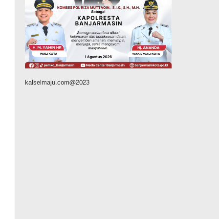
Silaturahmi ke DPRD
Balangan, Kapolres AKBP
Arif Mansyur Perkuat
Koordinasi Keamanan
Daerah
Agustus 6, 2026
kalselmaju.com@2023
Dinas PUPR Kalsel
Headline
Pembangunan
Jalan Veteran Km 5,5 Sungai
Lulut Dibuka Pasca Retak
dan Amblas, Angkutan
Bertonase 6 Ton Lebih Tak
Diperbolehkan Melintas
Agustus 7, 2026