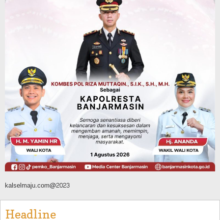
Jamnas XII Cibubur, Termasuk Dua
Peserta Berkebutuhan Khusus
Agustus 9, 2026
Headline
Aksi Hijau di Desa Sungairangas Banjar,
Ratusan Pohon Ditanam, Hampir 2 Ton
Sampah Terkumpul dari Penukaran
dengan Sembako
Agustus 9, 2026
kalselmaju.com@2023
Headline