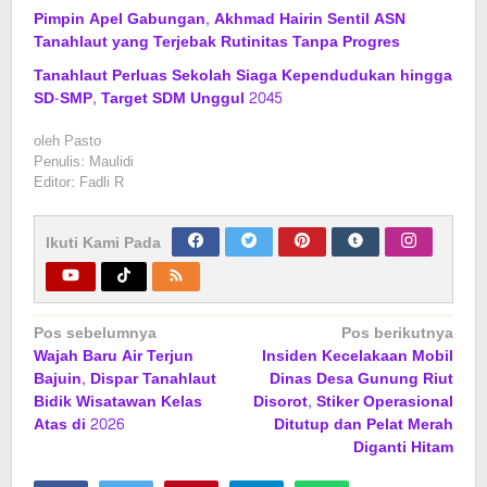
Pimpin Apel Gabungan, Akhmad Hairin Sentil ASN
Tanahlaut yang Terjebak Rutinitas Tanpa Progres
Tanahlaut Perluas Sekolah Siaga Kependudukan hingga
SD-SMP, Target SDM Unggul 2045
oleh
Pasto
Penulis: Maulidi
Editor: Fadli R
Ikuti Kami Pada
Navigasi
Pos sebelumnya
Pos berikutnya
Wajah Baru Air Terjun
Insiden Kecelakaan Mobil
pos
Bajuin, Dispar Tanahlaut
Dinas Desa Gunung Riut
Bidik Wisatawan Kelas
Disorot, Stiker Operasional
Atas di 2026
Ditutup dan Pelat Merah
Diganti Hitam