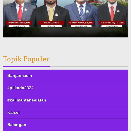
Topik Populer
Banjarmasin
#pilkada2024
#kalimantanselatan
Kalsel
Balangan