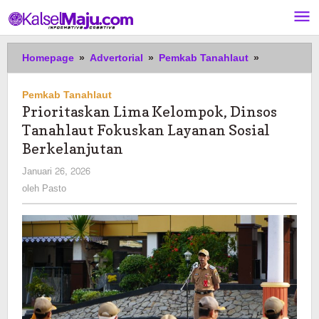
Lewati
ke
konten
Prioritaskan
Homepage
»
Advertorial
»
Pemkab Tanahlaut
»
Lima
Kelompok,
Pemkab Tanahlaut
Dinsos
Prioritaskan Lima Kelompok, Dinsos
Tanahlaut
Tanahlaut Fokuskan Layanan Sosial
Fokuskan
Layanan
Berkelanjutan
Sosial
oleh
Januari 26, 2026
Berkelanjut
Pasto
oleh
Pasto