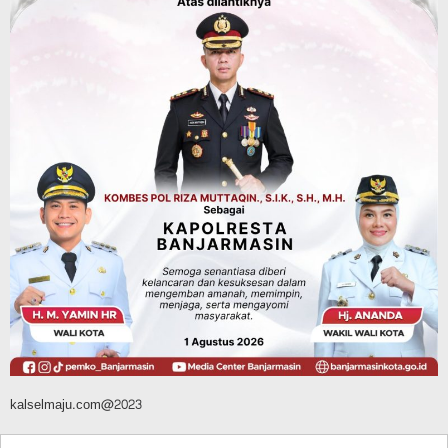
Kalsel
Operasi Sikat Intan 2026 Berakhir, Polda
Kalsel Amankan Ribuan Miras Hingga
Beberapa Tuak
Agustus 7, 2026
Pemerintahan
Sosial & Keagamaan
Banjarmasin Pilot Project Perlinsos
Digital, Target 30 Persen IKD Masih
Jauh, Komisi II DPR Turun Tangan
Agustus 7, 2026
kalselmaju.com@2023