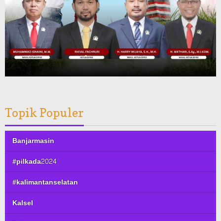
Topik Populer
Banjarmasin
#pilkada2024
#kalimantanselatan
Kalsel