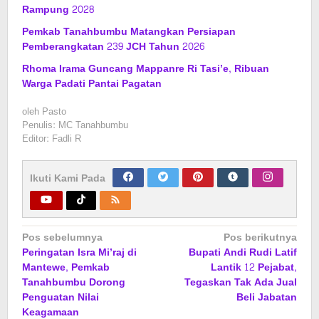
Rampung 2028
Pemkab Tanahbumbu Matangkan Persiapan
Pemberangkatan 239 JCH Tahun 2026
Rhoma Irama Guncang Mappanre Ri Tasi’e, Ribuan
Warga Padati Pantai Pagatan
oleh
Pasto
Penulis: MC Tanahbumbu
Editor: Fadli R
Ikuti Kami Pada
Navigasi
Pos sebelumnya
Pos berikutnya
Peringatan Isra Mi’raj di
Bupati Andi Rudi Latif
pos
Mantewe, Pemkab
Lantik 12 Pejabat,
Tanahbumbu Dorong
Tegaskan Tak Ada Jual
Penguatan Nilai
Beli Jabatan
Keagamaan