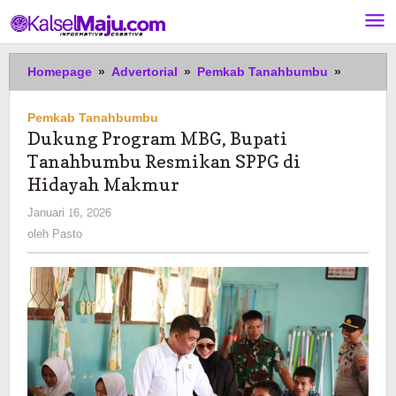
Lewati
ke
konten
Dukung
Homepage
»
Advertorial
»
Pemkab Tanahbumbu
»
Program
MBG,
Pemkab Tanahbumbu
Bupati
Dukung Program MBG, Bupati
Tanahb
Tanahbumbu Resmikan SPPG di
Resmika
SPPG
Hidayah Makmur
di
oleh
Januari 16, 2026
Hidayah
Pasto
oleh
Pasto
Makmur