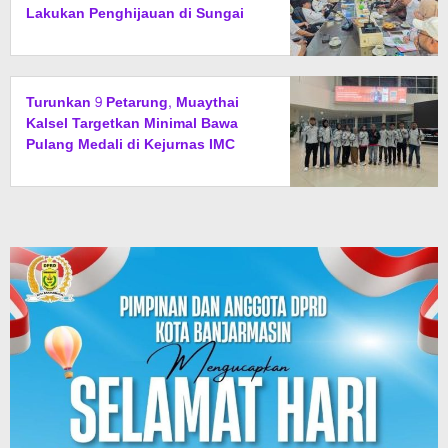
Lakukan Penghijauan di Sungai
Rangas
Turunkan 9 Petarung, Muaythai
Kalsel Targetkan Minimal Bawa
Pulang Medali di Kejurnas IMC
2026