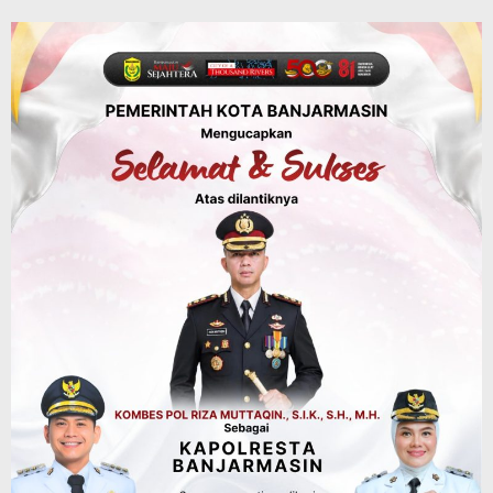
Tindak Lanjut Pascakecelakaan Maut,
Pemerintah Janji Tingkatkan Fasilitas
Keselamatan Jalan Alternatif
Banjarbaru–Batulicin
Agustus 6, 2026
Dinas Kehutanan Kalsel
Tahura Sultan Adam Sempat Alami
Kebakaran Lahan, Api Berhasil
Dipadamkan, Kadishut Kalsel
Memimpin Langsung Aksi di Lapangan
Agustus 6, 2026
Advertorial
Pemkab Balangan
Silaturahmi ke DPRD Balangan, Kapolres
AKBP Arif Mansyur Perkuat Koordinasi