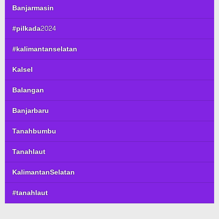
Banjarmasin
#pilkada2024
#kalimantanselatan
Kalsel
Balangan
Banjarbaru
Tanahbumbu
Tanahlaut
KalimantanSelatan
#tanahlaut