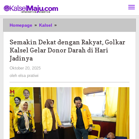
Lewati
ke
konten
Semakin
Homepage
»
Kalsel
»
Dekat
dengan
Semakin Dekat dengan Rakyat, Golkar
Rakyat,
Kalsel Gelar Donor Darah di Hari
Golkar
Kalsel
Jadinya
Gelar
oleh
Oktober 20, 2025
Donor
elsa
oleh
elsa pratiwi
Darah
pratiwi
di
Hari
Jadinya