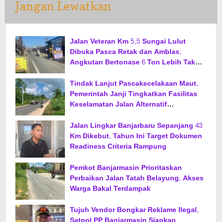
Jangan Lewatkan
Jalan Veteran Km 5,5 Sungai Lulut
Dibuka Pasca Retak dan Amblas,
Angkutan Bertonase 6 Ton Lebih Tak
Diperbolehkan Melintas
Tindak Lanjut Pascakecelakaan Maut,
Pemerintah Janji Tingkatkan Fasilitas
Keselamatan Jalan Alternatif
Banjarbaru–Batulicin
Jalan Lingkar Banjarbaru Sepanjang 43
Km Dikebut, Tahun Ini Target Dokumen
Readiness Criteria Rampung
Pemkot Banjarmasin Prioritaskan
Perbaikan Jalan Tatah Belayung, Akses
Warga Bakal Terdampak
Tujuh Vendor Bongkar Reklame Ilegal,
Satpol PP Banjarmasin Siapkan