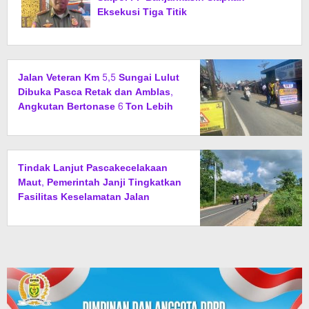
Eksekusi Tiga Titik
Jalan Veteran Km 5,5 Sungai Lulut
Dibuka Pasca Retak dan Amblas,
Angkutan Bertonase 6 Ton Lebih
Tak Diperbolehkan Melintas
Tindak Lanjut Pascakecelakaan
Maut, Pemerintah Janji Tingkatkan
Fasilitas Keselamatan Jalan
Alternatif Banjarbaru–Batulicin