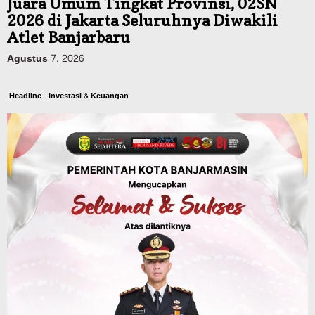
Juara Umum Tingkat Provinsi, 02SN
2026 di Jakarta Seluruhnya Diwakili
Atlet Banjarbaru
Agustus 7, 2026
Headline
Investasi & Keuangan
KUA-PPAS 2027 Banjarbaru Defisit 170
Miliar, Pendapatan 1,2 Triliun Belanja
1,37 Triliun, Tutup Kekurangan dari
SiLPA
Agustus 7, 2026
Kalsel
Operasi Sikat Intan 2026 Berakhir, Polda
Kalsel Amankan Ribuan Miras Hingga
Beberapa Tuak