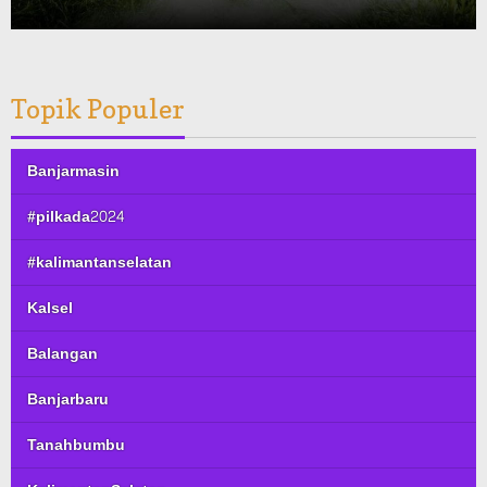
Topik Populer
Banjarmasin
#pilkada2024
#kalimantanselatan
Kalsel
Balangan
Banjarbaru
Tanahbumbu