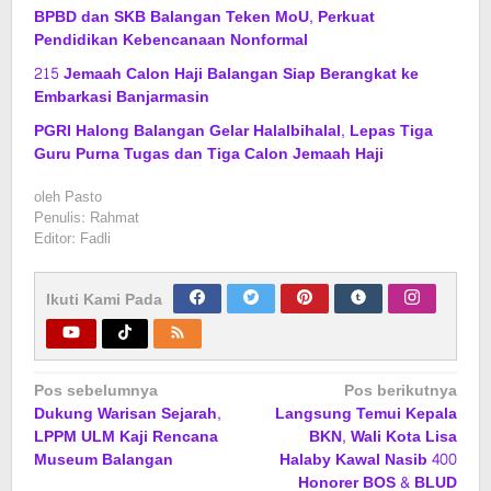
BPBD dan SKB Balangan Teken MoU, Perkuat
Pendidikan Kebencanaan Nonformal
215 Jemaah Calon Haji Balangan Siap Berangkat ke
Embarkasi Banjarmasin
PGRI Halong Balangan Gelar Halalbihalal, Lepas Tiga
Guru Purna Tugas dan Tiga Calon Jemaah Haji
oleh
Pasto
Penulis: Rahmat
Editor: Fadli
Ikuti Kami Pada
Navigasi
Pos sebelumnya
Pos berikutnya
Dukung Warisan Sejarah,
Langsung Temui Kepala
pos
LPPM ULM Kaji Rencana
BKN, Wali Kota Lisa
Museum Balangan
Halaby Kawal Nasib 400
Honorer BOS & BLUD