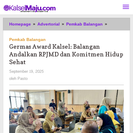
Lewati
ke
konten
Germas
Homepage
»
Advertorial
»
Pemkab Balangan
»
Award
Kalsel:
Pemkab Balangan
Balangan
Germas Award Kalsel: Balangan
Andalkan
Andalkan RPJMD dan Komitmen Hidup
RPJMD
dan
Sehat
Komitmen
oleh
September 19, 2025
Hidup
Pasto
oleh
Pasto
Sehat