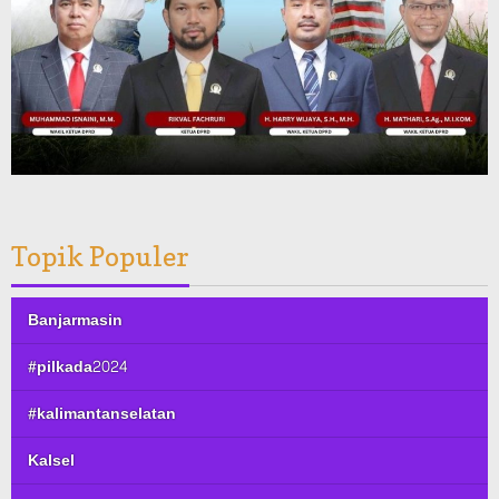
Topik Populer
Banjarmasin
#pilkada2024
#kalimantanselatan
Kalsel