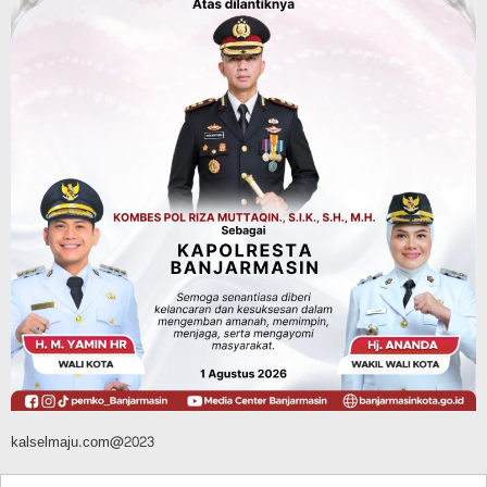
Rapat Paripurna Balangan Capai
Kesepakatan, Perubahan APBD 2026
Segera Diproses ke Gubernur Kalsel
Agustus 10, 2026
Headline
Pembangunan
Bangunan TPA Darul Falah Cempaka
Direnovasi, Dua Dekade Lebih Belum
Pernah Direhabilitasi Total
Agustus 10, 2026
kalselmaju.com@2023