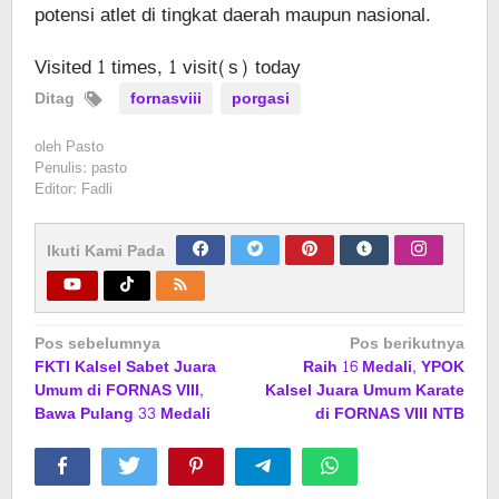
potensi atlet di tingkat daerah maupun nasional.
Visited 1 times, 1 visit(s) today
Ditag
fornasviii
porgasi
oleh
Pasto
Penulis: pasto
Editor: Fadli
Ikuti Kami Pada
Navigasi
Pos sebelumnya
Pos berikutnya
FKTI Kalsel Sabet Juara
Raih 16 Medali, YPOK
pos
Umum di FORNAS VIII,
Kalsel Juara Umum Karate
Bawa Pulang 33 Medali
di FORNAS VIII NTB