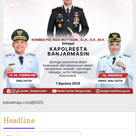
Agustus 8, 2026
Headline
Pembangunan
Jalan Lingkar Selatan Banjarbaru
Hubungkan Daerah Palam, Guntung
Manggis, hingga Batibati, Target Urai
Kemacetan dan Buka Kawasan Baru
Agustus 8, 2026
kalselmaju.com@2023
Headline
Headline