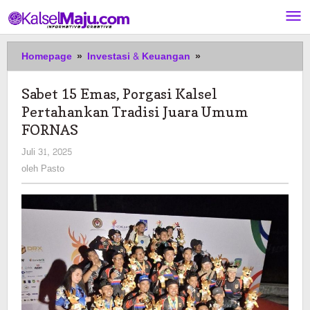
Lewati
ke
konten
Sabet
Homepage
»
Investasi & Keuangan
»
15
Emas,
Sabet 15 Emas, Porgasi Kalsel
Porgasi
Pertahankan Tradisi Juara Umum
Kalsel
Pertahankan
FORNAS
Tradisi
oleh
Juli 31, 2025
Juara
Pasto
oleh
Pasto
Umum
FORNAS