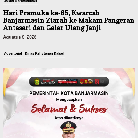
Sosial & Keagamaan
Hari Pramuka ke-65, Kwarcab
Banjarmasin Ziarah ke Makam Pangeran
Antasari dan Gelar Ulang Janji
Agustus 8, 2026
Advertorial
Dinas Kehutanan Kalsel
Api Sempat Berkobar, Karhutla di
Tahura Sultan Adam Berhasil
Dikendalikan
Agustus 8, 2026
Headline
Kalsel
Polres Banjarbaru Selidiki Penyebab
Karhutla di Cempaka, Pemilik Lahan
Mulai Dimintai Keterangan