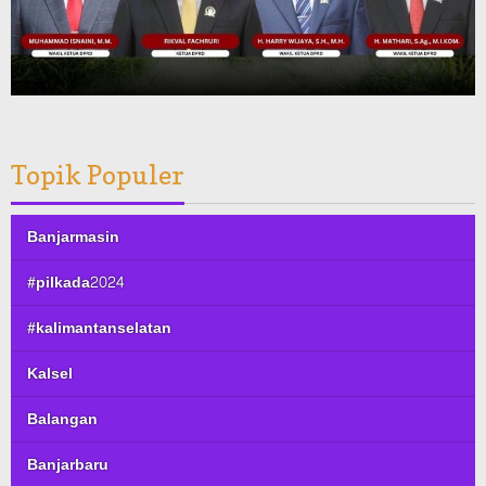
Topik Populer
Banjarmasin
#pilkada2024
#kalimantanselatan
Kalsel
Balangan
Banjarbaru