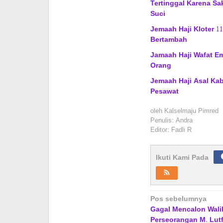
Tertinggal Karena Sa
Suci
Jemaah Haji Kloter 1
Bertambah
Jamaah Haji Wafat E
Orang
Jemaah Haji Asal Kab
Pesawat
oleh
Kalselmaju Pimred
Penulis: Andra
Editor: Fadli R
Ikuti Kami Pada
Navigasi
Pos sebelumnya
Gagal Mencalon Wali
pos
Perseorangan M. Lutf