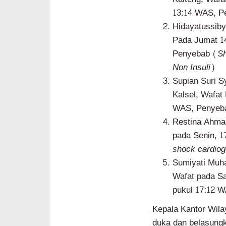
13:14 WAS, P
Hidayatussiby
Pada Jumat 14
Penyebab (
Sh
Non Insuli
)
Supian Suri S
Kalsel, Wafat
WAS, Penyeb
Restina Ahmad
pada Senin, 1
shock cardiog
Sumiyati Muha
Wafat pada Sa
pukul 17:12 
Kepala Kantor Wil
duka dan belasungk