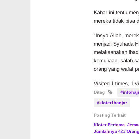
Kabar ini tentu men
mereka tidak bisa 
“Insya Allah, merek
menjadi Syuhada Ha
melaksanakan ibad
kemuliaan, salah s
orang yang wafat p
Visited 1 times, 1 v
Ditag
#infohaj
#kloter1banjar
Posting Terkait
Kloter Pertama Jemaa
Jumlahnya 423 Oran