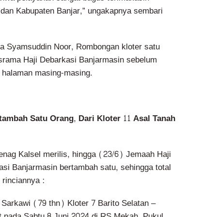
dan Kabupaten Banjar,” ungakapnya sembari
ra Syamsuddin Noor, Rombongan kloter satu
srama Haji Debarkasi Banjarmasin sebelum
 halaman masing-masing.
ambah Satu Orang, Dari Kloter 11 Asal Tanah
nag Kalsel merilis, hingga (23/6) Jemaah Haji
si Banjarmasin bertambah satu, sehingga total
 rinciannya :
 Sarkawi (79 thn) Kloter 7 Barito Selatan –
t pada Sabtu 8 Juni 2024 di RS Mekah, Pukul