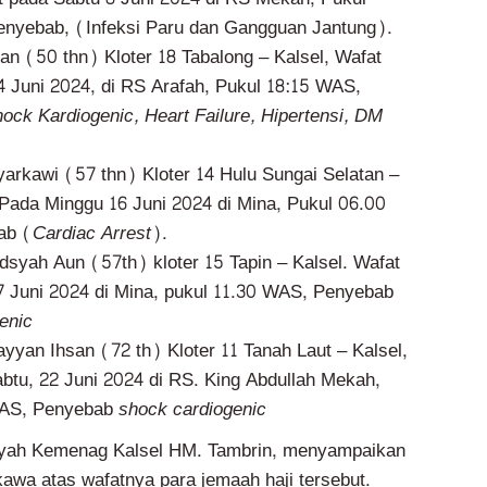
enyebab, (Infeksi Paru dan Gangguan Jantung).
an (50 thn) Kloter 18 Tabalong – Kalsel, Wafat
 Juni 2024, di RS Arafah, Pukul 18:15 WAS,
ock Kardiogenic, Heart Failure, Hipertensi, DM
yarkawi (57 thn) Kloter 14 Hulu Sungai Selatan –
 Pada Minggu 16 Juni 2024 di Mina, Pukul 06.00
ab (
Cardiac Arrest
).
syah Aun (57th) kloter 15 Tapin – Kalsel. Wafat
7 Juni 2024 di Mina, pukul 11.30 WAS, Penyebab
enic
yyan Ihsan (72 th) Kloter 11 Tanah Laut – Kalsel,
btu, 22 Juni 2024 di RS. King Abdullah Mekah,
WAS, Penyebab
shock cardiogenic
ayah Kemenag Kalsel HM. Tambrin, menyampaikan
awa atas wafatnya para jemaah haji tersebut.