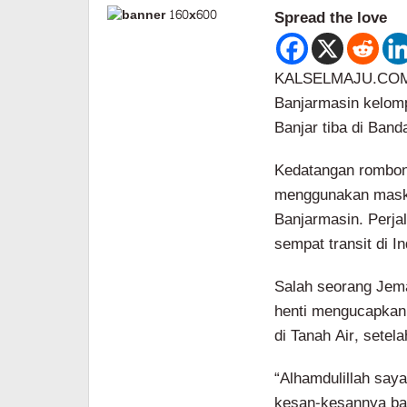
Spread the love
KALSELMAJU.COM,
Banjarmasin kelomp
Banjar tiba di Ban
Kedatangan rombong
menggunakan maska
Banjarmasin. Perja
sempat transit di I
Salah seorang Jema
henti mengucapkan 
di Tanah Air, setel
“Alhamdulillah saya
kesan-kesannya ba