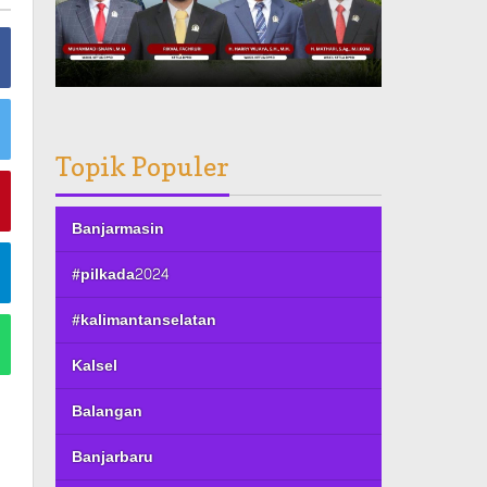
Topik Populer
Banjarmasin
#pilkada2024
#kalimantanselatan
Kalsel
Balangan
Banjarbaru