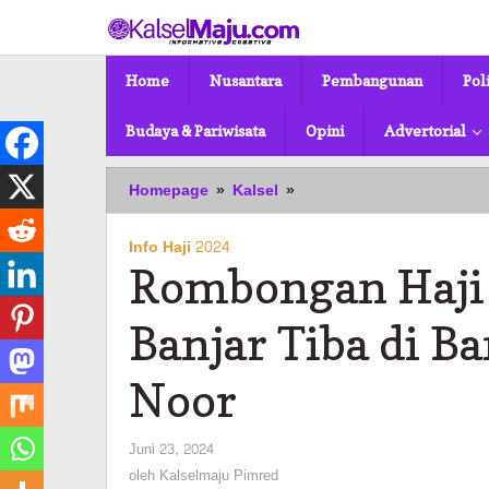
Lewati
ke
konten
Home
Nusantara
Pembangunan
Pol
Budaya & Pariwisata
Opini
Advertorial
Rombongan
Homepage
»
Kalsel
»
Haji
Kloter
Info Haji 2024
Satu
Rombongan Haji 
Kabupaten
Banjar
Tiba
Banjar Tiba di 
di
Bandara
Noor
Syamsuddin
Noor
oleh
Juni 23, 2024
Kalselmaju
oleh
Kalselmaju Pimred