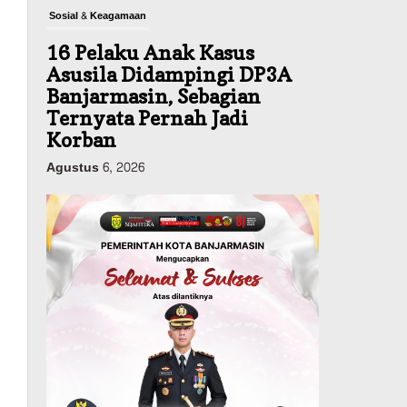
Sosial & Keagamaan
16 Pelaku Anak Kasus
Asusila Didampingi DP3A
Banjarmasin, Sebagian
Ternyata Pernah Jadi
Korban
Agustus 6, 2026
Dinas PUPR Kalsel
Pembangunan
Tindak Lanjut
Pascakecelakaan Maut,
Pemerintah Janji
Tingkatkan Fasilitas
Keselamatan Jalan
Alternatif Banjarbaru–
Batulicin