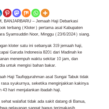
 BANJARBARU – Jemaah Haji Debarkasi
ok terbang (Kloter) pertama asal Kabupaten
dara Syamsuddin Noor, Minggu (23/6/2024) siang.
an kloter satu ini sebanyak 319 jemaah haji,
pai Garuda Indonesia 8201 dari Madinah ke
lanan menempuh waktu sekitar 10 jam, dan
ndia untuk mengisi bahan bakar.
ah Haji Taufiqqurahman asal Sungai Tabuk tidak
rasa syukurnya, seketika menginjakkan kakinya
ah 43 hari menjalankan ibadah haji.
 sehat walafiat tidak ada sakit datang di Banua,
hwa pelayanan sangat bagus terimakasih