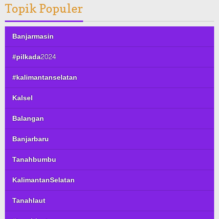
Topik Populer
Banjarmasin
#pilkada2024
#kalimantanselatan
Kalsel
Balangan
Banjarbaru
Tanahbumbu
KalimantanSelatan
Tanahlaut