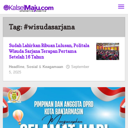
Lewati
ke
konten
Tag:
#wisudasarjana
Sudah Lahirkan Ribuan Lulusan, Politala
Wisuda Sarjana Terapan Pertama
Setelah 16 Tahun
Headline
,
Sosial & Keagamaan
September
oleh
5, 2025
Kalselmaju
Pimred