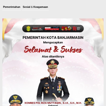
Pemerintahan
Sosial & Keagamaan
Banjarmasin Pilot Project Perlinsos
Digital, Target 30 Persen IKD Masih
Jauh, Komisi II DPR Turun Tangan
Agustus 7, 2026
Dinas PUPR Kalsel
Headline
Pembangunan
Jalan Veteran Km 5,5 Sungai Lulut
Dibuka Pasca Retak dan Amblas,
Angkutan Bertonase 6 Ton Lebih Tak
Diperbolehkan Melintas
Agustus 7, 2026
Headline
Panaskan Kembali Arena Panjat Tebing,