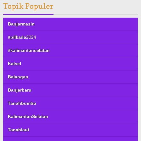
Topik Populer
Banjarmasin
#pilkada2024
#kalimantanselatan
Kalsel
Balangan
Banjarbaru
Tanahbumbu
KalimantanSelatan
Tanahlaut