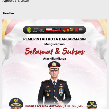
Agustus 8, 2026
Headline
Panaskan Kembali Arena Panjat Tebing,
FPTI Banjarmasin Siapkan Sirkuit se-
Kalsel
Agustus 8, 2026
Sosial & Keagamaan
Hari Pramuka ke-65, Kwarcab
Banjarmasin Ziarah ke Makam Pangeran
Antasari dan Gelar Ulang Janji
Agustus 8, 2026
Advertorial
Dinas Kehutanan Kalsel
Api Sempat Berkobar, Karhutla di