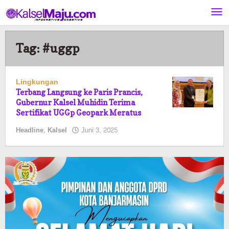
Lewati
ke
konten
Tag:
#uggp
Lingkungan
Terbang Langsung ke Paris Prancis,
Gubernur Kalsel Muhidin Terima
Sertifikat UGGp Geopark Meratus
oleh
Headline
,
Kalsel
Juni 3, 2025
Kalselmaju
Pimred