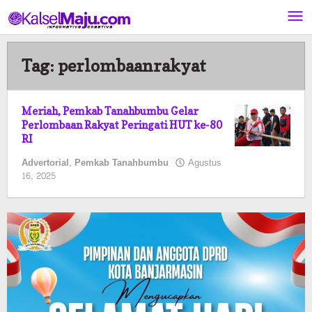
Lewati
ke
konten
Tag:
perlombaanrakyat
Meriah, Pemkab Tanahbumbu Gelar
Perlombaan Rakyat Peringati HUT ke-80
RI
Advertorial
,
Pemkab Tanahbumbu
Agustus
oleh
16, 2025
Pasto