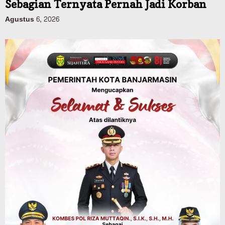
Dinas PUPR Kalsel
Pembangunan
Tindak Lanjut Pascakecelakaan Maut,
Pemerintah Janji Tingkatkan Fasilitas
Keselamatan Jalan Alternatif
Banjarbaru–Batulicin
Agustus 6, 2026
Dinas Kehutanan Kalsel
Tahura Sultan Adam Sempat Alami
Kebakaran Lahan, Api Berhasil
Dipadamkan, Kadishut Kalsel
Memimpin Langsung Aksi di Lapangan
Agustus 6, 2026
Advertorial
Pemkab Balangan