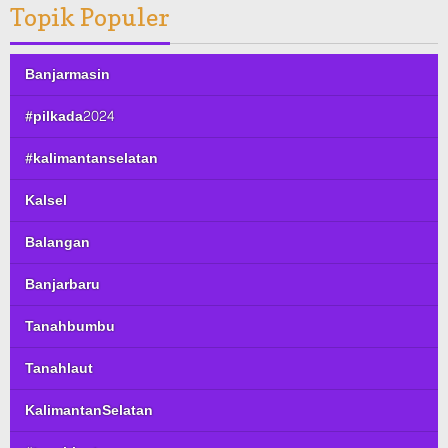
Topik Populer
Banjarmasin
#pilkada2024
#kalimantanselatan
Kalsel
Balangan
Banjarbaru
Tanahbumbu
Tanahlaut
KalimantanSelatan