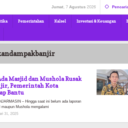
Jumat, 7 Agustus 2026
Pencari
itika
Pemerintahan
Kalsel
Investasi & Keuangan
kandampakbanjir
Ada Masjid dan Mushola Rusak
jir, Pemerintah Kota
ap Bantu
RMASIN – Hingga saat ini belum ada laporan
id maupun Mushola mengalami
oleh
ri 31, 2025
Kalselmaju
Pimred