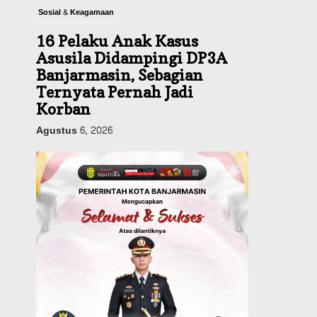
Sosial & Keagamaan
16 Pelaku Anak Kasus
Asusila Didampingi DP3A
Banjarmasin, Sebagian
Ternyata Pernah Jadi
Korban
Agustus 6, 2026
Dinas PUPR Kalsel
Pembangunan
Tindak Lanjut
Pascakecelakaan Maut,
Pemerintah Janji
Tingkatkan Fasilitas
Keselamatan Jalan
Alternatif Banjarbaru–
Batulicin