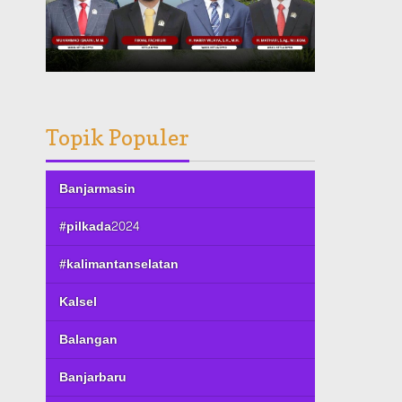
Topik Populer
Banjarmasin
#pilkada2024
#kalimantanselatan
Kalsel
Balangan
Banjarbaru