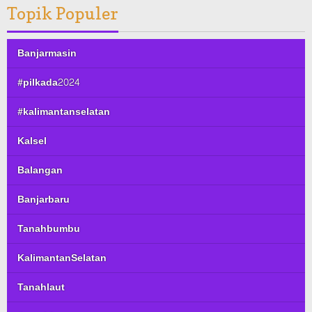
Topik Populer
Banjarmasin
#pilkada2024
#kalimantanselatan
Kalsel
Balangan
Banjarbaru
Tanahbumbu
KalimantanSelatan
Tanahlaut