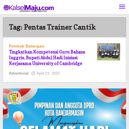
Lewati
ke
konten
Tag:
Pentas Trainer Cantik
Pemkab Balangan
Tingkatkan Kompetensi Guru Bahasa
Inggris, Bupati Abdul Hadi Inisiasi
Kerjasama University of Cambridge
oleh
Advertorial
April 23, 2025
Pasto