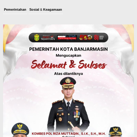
Pemerintahan
Sosial & Keagamaan
Banjarmasin Pilot Project Perlinsos
Digital, Target 30 Persen IKD Masih
Jauh, Komisi II DPR Turun Tangan
Agustus 7, 2026
Dinas PUPR Kalsel
Headline
Pembangunan
Jalan Veteran Km 5,5 Sungai Lulut
Dibuka Pasca Retak dan Amblas,
Angkutan Bertonase 6 Ton Lebih Tak
Diperbolehkan Melintas
Agustus 7, 2026
Headline
Panaskan Kembali Arena Panjat Tebing,