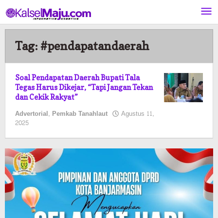
Lewati
ke
konten
Tag:
#pendapatandaerah
Soal Pendapatan Daerah Bupati Tala
Tegas Harus Dikejar, “Tapi Jangan Tekan
dan Cekik Rakyat”
Advertorial
,
Pemkab Tanahlaut
Agustus 11,
oleh
2025
Kalselmaju
Pimred