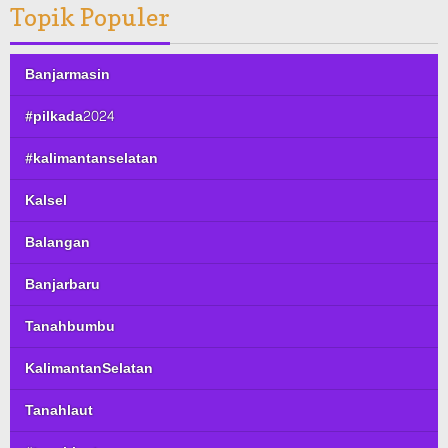
Topik Populer
Banjarmasin
#pilkada2024
#kalimantanselatan
Kalsel
Balangan
Banjarbaru
Tanahbumbu
KalimantanSelatan
Tanahlaut