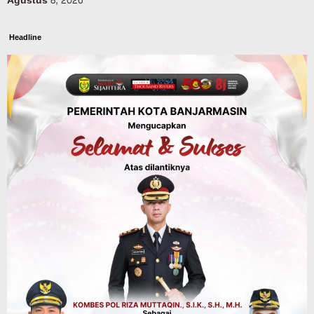
Agustus 8, 2026
Headline
Panaskan Kembali Arena Panjat Tebing,
FPTI Banjarmasin Siapkan Sirkuit se-
Kalsel
Agustus 8, 2026
Sosial & Keagamaan
Hari Pramuka ke-65, Kwarcab
Banjarmasin Ziarah ke Makam Pangeran
Antasari dan Gelar Ulang Janji
Agustus 8, 2026
Advertorial
Dinas Kehutanan Kalsel
Api Sempat Berkobar, Karhutla di