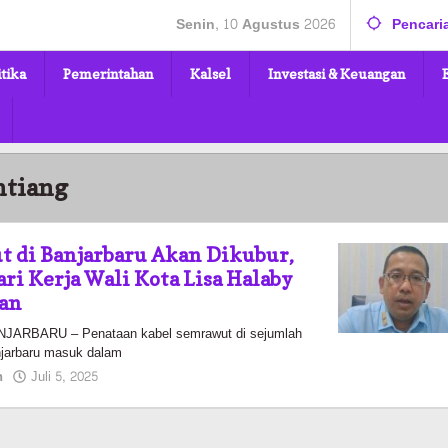
Senin, 10 Agustus 2026
Pencari
itika
Pemerintahan
Kalsel
Investasi & Keuangan
ntiang
 di Banjarbaru Akan Dikubur,
ri Kerja Wali Kota Lisa Halaby
kan
RBARU – Penataan kabel semrawut di sejumlah
anjarbaru masuk dalam
oleh
n
Juli 5, 2025
Pasto