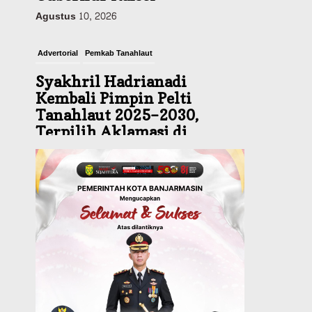
Advertorial
Pemkab Tanahlaut
Syakhril Hadrianadi
Kembali Pimpin Pelti
Tanahlaut 2025–2030,
Terpilih Aklamasi di
Muscab
Agustus 10, 2026
Headline
Kalsel
Green Action di Desa
Sungairangas Banjar,
Ratusan Pohon Ditanam,
Hampir 2 Ton Sampah
Terkumpul dari Penukaran
dengan Sembako