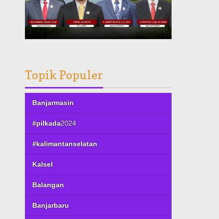
Topik Populer
Banjarmasin
#pilkada2024
#kalimantanselatan
Kalsel
Balangan
Banjarbaru