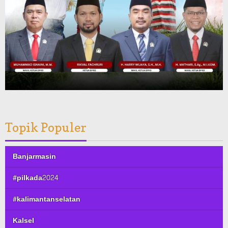
Topik Populer
Banjarmasin
#pilkada2024
#kalimantanselatan
Kalsel