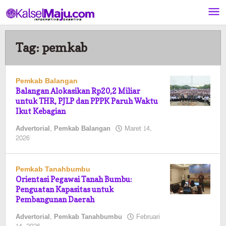
Lewati
ke
konten
Tag:
pemkab
Pemkab Balangan
Balangan Alokasikan Rp20,2 Miliar
untuk THR, PJLP dan PPPK Paruh Waktu
Ikut Kebagian
Advertorial
,
Pemkab Balangan
Maret 14,
oleh
2026
Pasto
Pemkab Tanahbumbu
Orientasi Pegawai Tanah Bumbu:
Penguatan Kapasitas untuk
Pembangunan Daerah
Advertorial
,
Pemkab Tanahbumbu
Februari