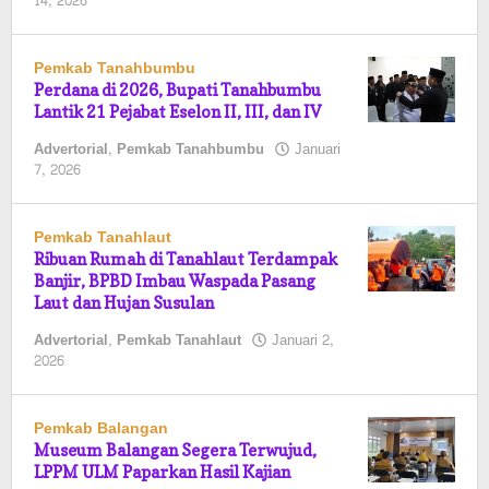
oleh
14, 2026
Pasto
Pemkab Tanahbumbu
Perdana di 2026, Bupati Tanahbumbu
Lantik 21 Pejabat Eselon II, III, dan IV
Advertorial
,
Pemkab Tanahbumbu
Januari
oleh
7, 2026
Pasto
Pemkab Tanahlaut
Ribuan Rumah di Tanahlaut Terdampak
Banjir, BPBD Imbau Waspada Pasang
Laut dan Hujan Susulan
Advertorial
,
Pemkab Tanahlaut
Januari 2,
oleh
2026
Pasto
Pemkab Balangan
Museum Balangan Segera Terwujud,
LPPM ULM Paparkan Hasil Kajian