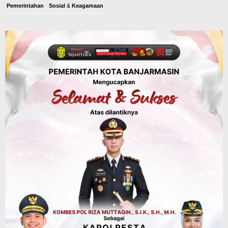
Pemerintahan
Sosial & Keagamaan
Banjarmasin Pilot Project Perlinsos
Digital, Target 30 Persen IKD Masih
Jauh, Komisi II DPR Turun Tangan
Agustus 7, 2026
Dinas PUPR Kalsel
Headline
Pembangunan
Jalan Veteran Km 5,5 Sungai Lulut
Dibuka Pasca Retak dan Amblas,
Angkutan Bertonase 6 Ton Lebih Tak
Diperbolehkan Melintas
Agustus 7, 2026
Headline
Panaskan Kembali Arena Panjat Tebing,
FPTI Banjarmasin Siapkan Sirkuit se-