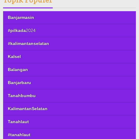
Banjarmasin
#pilkada2024
#kalimantanselatan
Kalsel
Balangan
Banjarbaru
Tanahbumbu
KalimantanSelatan
Tanahlaut
#tanahlaut