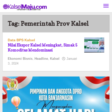
Lewati
ke
konten
Tag:
Pemerintah Prov Kalsel
Data BPS Kalsel
Nilai Ekspor Kalsel Meningkat, Simak 5
Komoditas Mendominasi
Ekonomi Bisnis
,
Headline
,
Kalsel
Januari
oleh
3, 2024
elsa
pratiwi