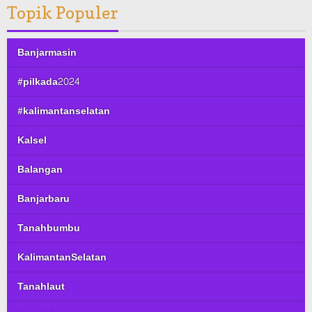
Topik Populer
Banjarmasin
#pilkada2024
#kalimantanselatan
Kalsel
Balangan
Banjarbaru
Tanahbumbu
KalimantanSelatan
Tanahlaut