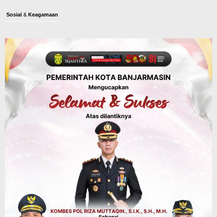
Sosial & Keagamaan
45 Pramuka Banjarmasin Berangkat ke
Jamnas XII Cibubur, Termasuk Dua
Peserta Berkebutuhan Khusus
Agustus 9, 2026
Budaya & Pariwisata
Bunda PAUD Banjarmasin Ajak Anak
Belajar Sambil Lihat Satwa, Jelajah
Literasi di Taman Jahri Saleh
Agustus 9, 2026
Advertorial
Pemkab Balangan
28 Pelajar Halong Balangan Jalani
Latihan Intensif Paskibraka, Ditempa