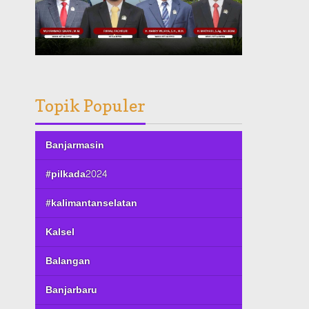
Topik Populer
Banjarmasin
#pilkada2024
#kalimantanselatan
Kalsel
Balangan
Banjarbaru