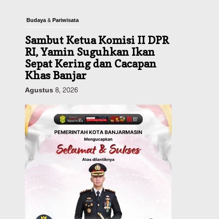
Budaya & Pariwisata
Sambut Ketua Komisi II DPR
RI, Yamin Suguhkan Ikan
Sepat Kering dan Cacapan
Khas Banjar
Agustus 8, 2026
Pemerintahan
Sosial & Keagamaan
Banjarmasin Pilot Project
Perlinsos Digital, Target 30
Persen IKD Masih Jauh,
Komisi II DPR Turun
Tangan
Agustus 7, 2026