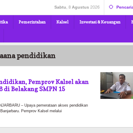
Sabtu, 8 Agustus 2026
Pencari
itika
Pemerintahan
Kalsel
Investasi & Keuangan
aana pendidikan
ndidikan, Pemprov Kalsel akan
 di Belakang SMPN 15
ARBARU – Upaya pemerataan akses pendidikan
 Banjarbaru. Pemprov Kalsel melalui
oleh
Pasto