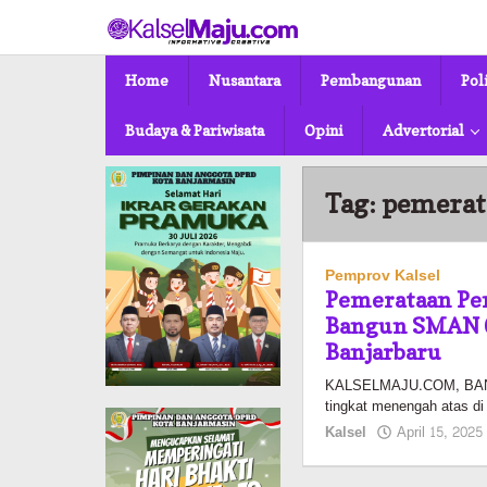
Lewati
ke
konten
Home
Nusantara
Pembangunan
Pol
Budaya & Pariwisata
Opini
Advertorial
Tag:
pemerat
Pemprov Kalsel
Pemerataan Pe
Bangun SMAN 6
Banjarbaru
KALSELMAJU.COM, BANJ
tingkat menengah atas di
Kalsel
April 15, 2025