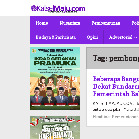
Lewati
ke
konten
Home
Nusantara
Pembangunan
Pol
Budaya & Pariwisata
Opini
Advertorial
Tag:
pembon
Beberapa Bang
Dekat Bundaran
Pemerintah Bak
KALSELMAJAU.COM, BAN
antara dua jalan. Yaitu J
Headline
,
Pemerintahan