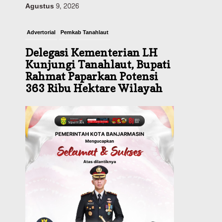
Advertorial
Pemkab Tanahlaut
Delegasi Kementerian LH
Kunjungi Tanahlaut, Bupati
Rahmat Paparkan Potensi
363 Ribu Hektare Wilayah
Agustus 9, 2026
Advertorial
Pemkab Tanahlaut
Bupati Rahmat Buka Bupati
Cup Basket 2026, Bidik
Emas Porprov dan
Rencanakan Pindah Indoor
2027
Agustus 9, 2026
Sosial & Keagamaan