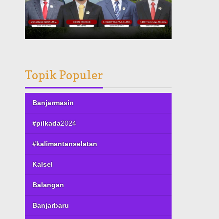
Topik Populer
Banjarmasin
#pilkada2024
#kalimantanselatan
Kalsel
Balangan
Banjarbaru