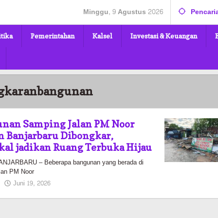
Minggu, 9 Agustus 2026
Pencari
itika
Pemerintahan
Kalsel
Investasi & Keuangan
gkaranbangunan
unan Samping Jalan PM Noor
 Banjarbaru Dibongkar,
al jadikan Ruang Terbuka Hijau
JARBARU – Beberapa bangunan yang berada di
alan PM Noor
oleh
Juni 19, 2026
Kalselmaju
Pimred