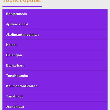
Banjarmasin
#pilkada2024
#kalimantanselatan
Kalsel
Balangan
Banjarbaru
Tanahbumbu
KalimantanSelatan
Tanahlaut
#tanahlaut