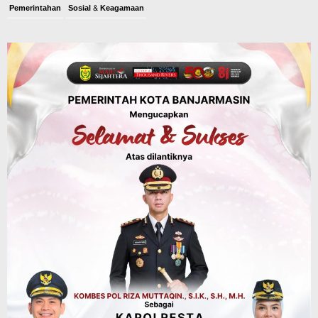
Pemerintahan
Sosial & Keagamaan
Banjarmasin Pilot Project Perlinsos
Digital, Target 30 Persen IKD Masih
Jauh, Komisi II DPR Turun Tangan
Agustus 7, 2026
Dinas PUPR Kalsel
Headline
Pembangunan
Jalan Veteran Km 5,5 Sungai Lulut
Dibuka Pasca Retak dan Amblas,
Angkutan Bertonase 6 Ton Lebih Tak
Diperbolehkan Melintas
Agustus 7, 2026
Headline
Panaskan Kembali Arena Panjat Tebing,
FPTI Banjarmasin Siapkan Sirkuit se-