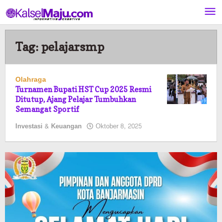
Lewati
ke
konten
Tag:
pelajarsmp
Olahraga
Turnamen Bupati HST Cup 2025 Resmi
Ditutup, Ajang Pelajar Tumbuhkan
Semangat Sportif
oleh
Investasi & Keuangan
Oktober 8, 2025
Pasto