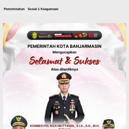
Pemerintahan
Sosial & Keagamaan
Banjarmasin Pilot Project Perlinsos
Digital, Target 30 Persen IKD Masih
Jauh, Komisi II DPR Turun Tangan
Agustus 7, 2026
Dinas PUPR Kalsel
Headline
Pembangunan
Jalan Veteran Km 5,5 Sungai Lulut
Dibuka Pasca Retak dan Amblas,
Angkutan Bertonase 6 Ton Lebih Tak
Diperbolehkan Melintas
Agustus 7, 2026
Headline
Panaskan Kembali Arena Panjat Tebing,