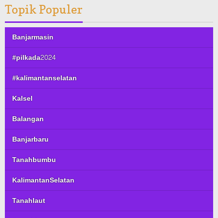
Topik Populer
Banjarmasin
#pilkada2024
#kalimantanselatan
Kalsel
Balangan
Banjarbaru
Tanahbumbu
KalimantanSelatan
Tanahlaut