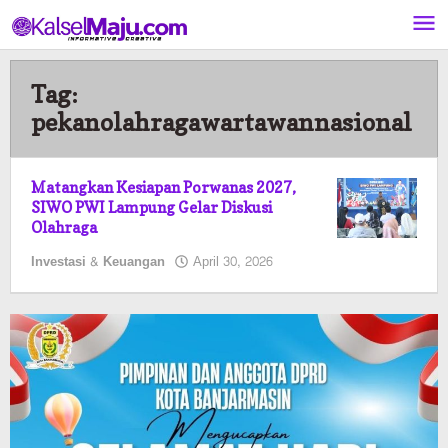
Lewati
ke
konten
Tag:
pekanolahragawartawannasional
Matangkan Kesiapan Porwanas 2027,
SIWO PWI Lampung Gelar Diskusi
Olahraga
oleh
Investasi & Keuangan
April 30, 2026
Kalselmaju
Pimred