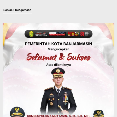
Sosial & Keagamaan
45 Pramuka Banjarmasin Berangkat ke
Jamnas XII Cibubur, Termasuk Dua
Peserta Berkebutuhan Khusus
Agustus 9, 2026
Budaya & Pariwisata
Bunda PAUD Banjarmasin Ajak Anak
Belajar Sambil Lihat Satwa, Jelajah
Literasi di Taman Jahri Saleh
Agustus 9, 2026
Advertorial
Pemkab Balangan
28 Pelajar Halong Balangan Jalani
Latihan Intensif Paskibraka, Ditempa