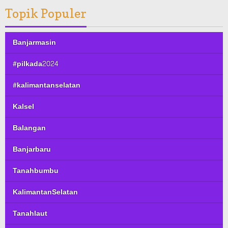
Topik Populer
Banjarmasin
#pilkada2024
#kalimantanselatan
Kalsel
Balangan
Banjarbaru
Tanahbumbu
KalimantanSelatan
Tanahlaut