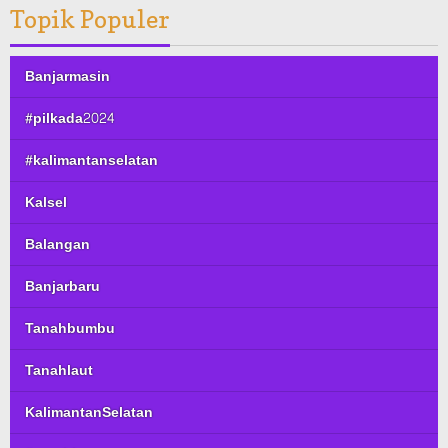
Topik Populer
Banjarmasin
#pilkada2024
#kalimantanselatan
Kalsel
Balangan
Banjarbaru
Tanahbumbu
Tanahlaut
KalimantanSelatan