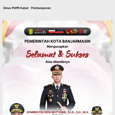
Dinas PUPR Kalsel
Pembangunan
Tindak Lanjut Pascakecelakaan Maut,
Pemerintah Janji Tingkatkan Fasilitas
Keselamatan Jalan Alternatif
Banjarbaru–Batulicin
Agustus 6, 2026
Dinas Kehutanan Kalsel
Tahura Sultan Adam Sempat Alami
Kebakaran Lahan, Api Berhasil
Dipadamkan, Kadishut Kalsel
Memimpin Langsung Aksi di Lapangan
Agustus 6, 2026
Advertorial
Pemkab Balangan