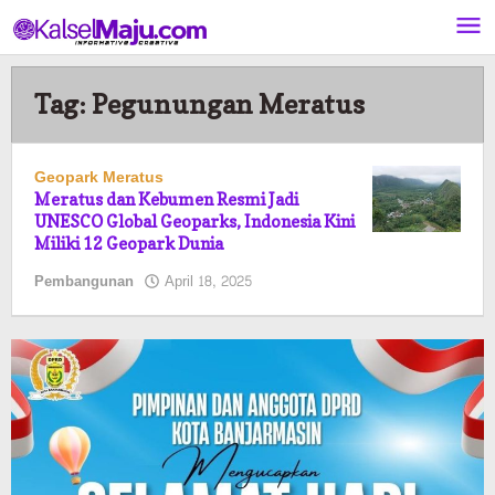
Lewati
ke
konten
Tag:
Pegunungan Meratus
Geopark Meratus
Meratus dan Kebumen Resmi Jadi
UNESCO Global Geoparks, Indonesia Kini
Miliki 12 Geopark Dunia
oleh
Pembangunan
April 18, 2025
Pasto