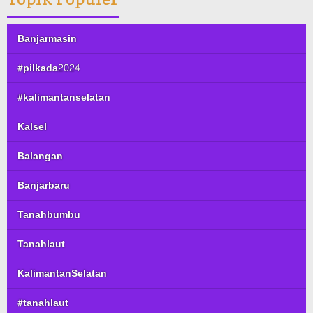
Banjarmasin
#pilkada2024
#kalimantanselatan
Kalsel
Balangan
Banjarbaru
Tanahbumbu
Tanahlaut
KalimantanSelatan
#tanahlaut