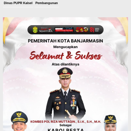
Dinas PUPR Kalsel
Pembangunan
Tindak Lanjut Pascakecelakaan Maut,
Pemerintah Janji Tingkatkan Fasilitas
Keselamatan Jalan Alternatif
Banjarbaru–Batulicin
Agustus 6, 2026
Dinas Kehutanan Kalsel
Tahura Sultan Adam Sempat Alami
Kebakaran Lahan, Api Berhasil
Dipadamkan, Kadishut Kalsel
Memimpin Langsung Aksi di Lapangan
Agustus 6, 2026
Advertorial
Pemkab Balangan
Silaturahmi ke DPRD Balangan, Kapolres