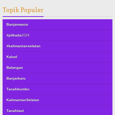
Topik Populer
Banjarmasin
#pilkada2024
#kalimantanselatan
Kalsel
Balangan
Banjarbaru
Tanahbumbu
KalimantanSelatan
Tanahlaut