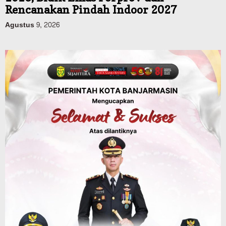
Sosial & Keagamaan
45 Pramuka Banjarmasin Berangkat ke
Jamnas XII Cibubur, Termasuk Dua
Peserta Berkebutuhan Khusus
Agustus 9, 2026
Budaya & Pariwisata
Bunda PAUD Banjarmasin Ajak Anak
Belajar Sambil Lihat Satwa, Jelajah
Literasi di Taman Jahri Saleh
Agustus 9, 2026
Advertorial
Pemkab Balangan
28 Pelajar Halong Balangan Jalani