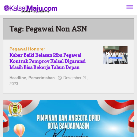
Lewati
ke
konten
Tag:
Pegawai Non ASN
Pegawai Honorer
Kabar Baik! Belasan Ribu Pegawai
Kontrak Pemprov Kalsel Digaransi
Masih Bisa Bekerja Tahun Depan
Headline
,
Pemerintahan
Desember 21,
oleh
2023
Kalselmaju
Pimred