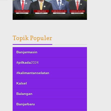
Topik Populer
Banjarmasin
#pilkada2024
#kalimantanselatan
Kalsel
Balangan
Banjarbaru