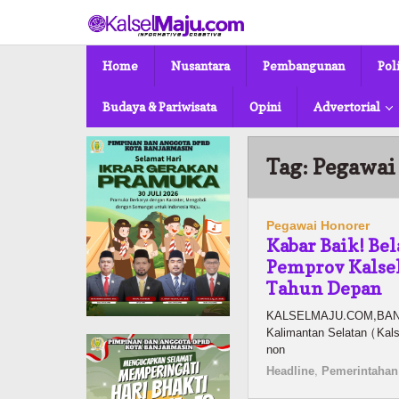
Lewati
ke
konten
Home
Nusantara
Pembangunan
Pol
Budaya & Pariwisata
Opini
Advertorial
Tag:
Pegawai
Pegawai Honorer
Kabar Baik! Be
Pemprov Kalsel
Tahun Depan
KALSELMAJU.COM,BANJA
Kalimantan Selatan (Kals
non
Headline
,
Pemerintahan