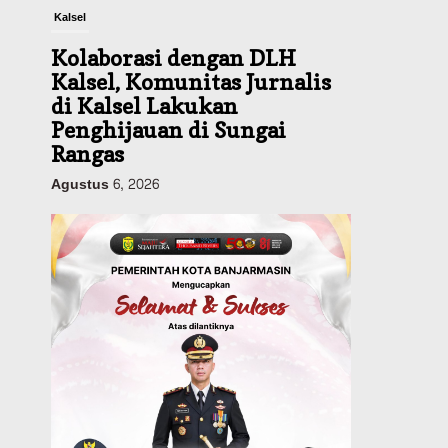
Kalsel
Kolaborasi dengan DLH
Kalsel, Komunitas Jurnalis
di Kalsel Lakukan
Penghijauan di Sungai
Rangas
Agustus 6, 2026
Headline
Pemerintahan
Sejumlah Lahan Pertanian
Alami Kekeringan Imbas
Kemaru, Stok Pangan di
Kalsel Aman?
Agustus 6, 2026
Advertorial
Pemkab Balangan