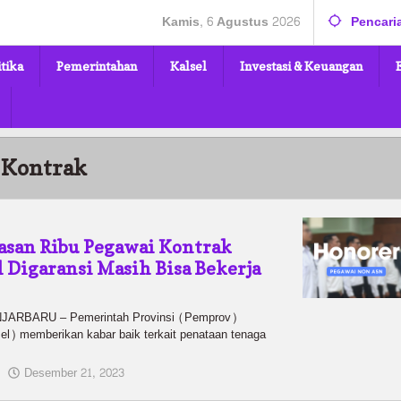
Kamis, 6 Agustus 2026
Pencari
itika
Pemerintahan
Kalsel
Investasi & Keuangan
 Kontrak
lasan Ribu Pegawai Kontrak
 Digaransi Masih Bisa Bekerja
RBARU – Pemerintah Provinsi (Pemprov)
el) memberikan kabar baik terkait penataan tenaga
oleh
Desember 21, 2023
Kalselmaju