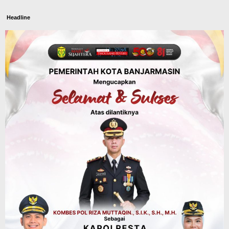
Headline
Panaskan Kembali Arena Panjat Tebing,
FPTI Banjarmasin Siapkan Sirkuit se-
Kalsel
Agustus 8, 2026
Sosial & Keagamaan
Hari Pramuka ke-65, Kwarcab
Banjarmasin Ziarah ke Makam Pangeran
Antasari dan Gelar Ulang Janji
Agustus 8, 2026
Advertorial
Dinas Kehutanan Kalsel
Api Sempat Berkobar, Karhutla di
Tahura Sultan Adam Berhasil