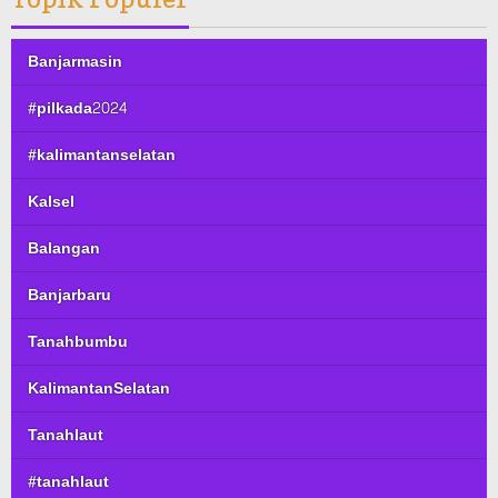
Banjarmasin
#pilkada2024
#kalimantanselatan
Kalsel
Balangan
Banjarbaru
Tanahbumbu
KalimantanSelatan
Tanahlaut
#tanahlaut