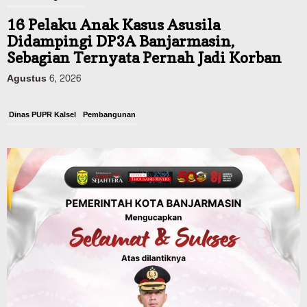
16 Pelaku Anak Kasus Asusila
Didampingi DP3A Banjarmasin,
Sebagian Ternyata Pernah Jadi Korban
Agustus 6, 2026
Dinas PUPR Kalsel
Pembangunan
Tindak Lanjut Pascakecelakaan Maut,
Pemerintah Janji Tingkatkan Fasilitas
Keselamatan Jalan Alternatif
Banjarbaru–Batulicin
Agustus 6, 2026
Dinas Kehutanan Kalsel
Tahura Sultan Adam Sempat Alami
Kebakaran Lahan, Api Berhasil