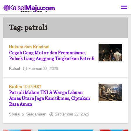
Lewati
ke
konten
Tag:
patroli
Hukum dan Kriminal
Cegah Geng Motor dan Premanisme,
Polsek Liang Anggang Tingkatkan Patroli
oleh
Kalsel
Februari 23, 2026
Pasto
Kodim 1002/HST
Patroli Malam TNI & Warga Labuan
Amas Utara Jaga Kamtibmas, Ciptakan
Rasa Aman
oleh
Sosial & Keagamaan
September 22, 2025
Pasto