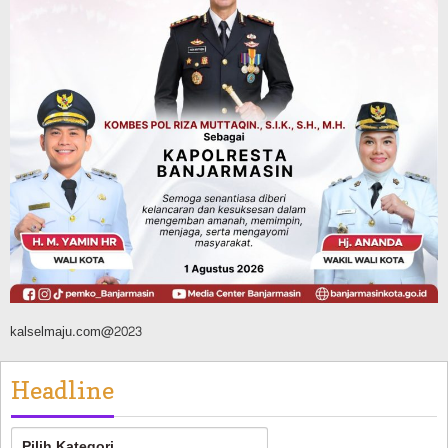
Dipadamkan, Kadishut Kalsel
Memimpin Langsung Aksi di Lapangan
Agustus 6, 2026
Advertorial
Pemkab Balangan
Silaturahmi ke DPRD Balangan, Kapolres
AKBP Arif Mansyur Perkuat Koordinasi
Keamanan Daerah
Agustus 6, 2026
kalselmaju.com@2023
Headline
Headline