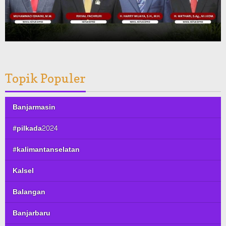
Topik Populer
Banjarmasin
#pilkada2024
#kalimantanselatan
Kalsel
Balangan
Banjarbaru