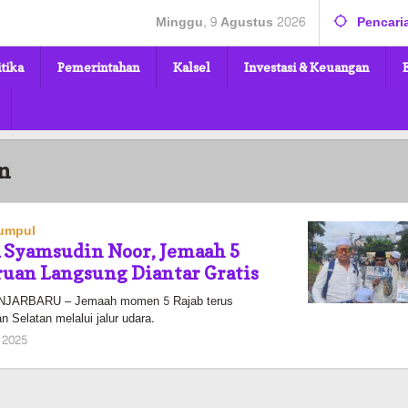
Minggu, 9 Agustus 2026
Pencari
itika
Pemerintahan
Kalsel
Investasi & Keuangan
n
kumpul
a Syamsudin Noor, Jemaah 5
uruan Langsung Diantar Gratis
ARBARU – Jemaah momen 5 Rajab terus
 Selatan melalui jalur udara.
oleh
 2025
Pasto