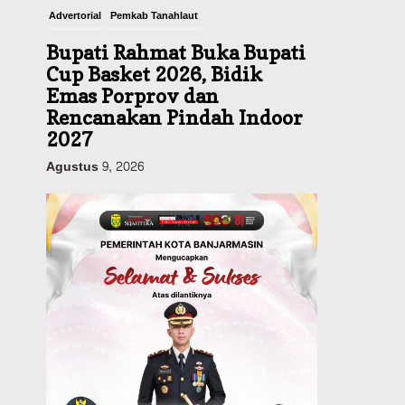
Advertorial
Pemkab Tanahlaut
Bupati Rahmat Buka Bupati
Cup Basket 2026, Bidik
Emas Porprov dan
Rencanakan Pindah Indoor
2027
Agustus 9, 2026
Sosial & Keagamaan
45 Pramuka Banjarmasin
Berangkat ke Jamnas XII
Cibubur, Termasuk Dua
Peserta Berkebutuhan
Khusus
Agustus 9, 2026