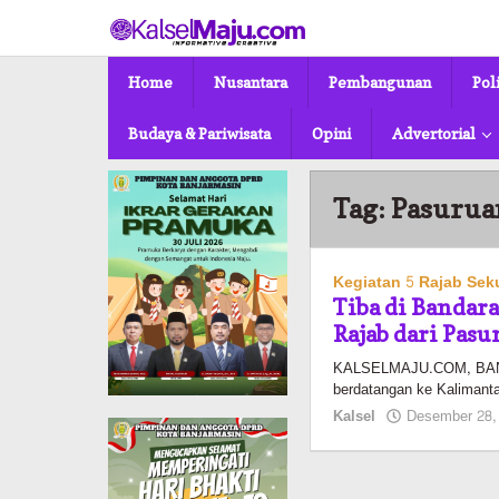
Lewati
ke
konten
Home
Nusantara
Pembangunan
Pol
Budaya & Pariwisata
Opini
Advertorial
Tag:
Pasurua
Kegiatan 5 Rajab Se
Tiba di Bandar
Rajab dari Pas
KALSELMAJU.COM, BANJ
berdatangan ke Kalimantan
Kalsel
Desember 28,