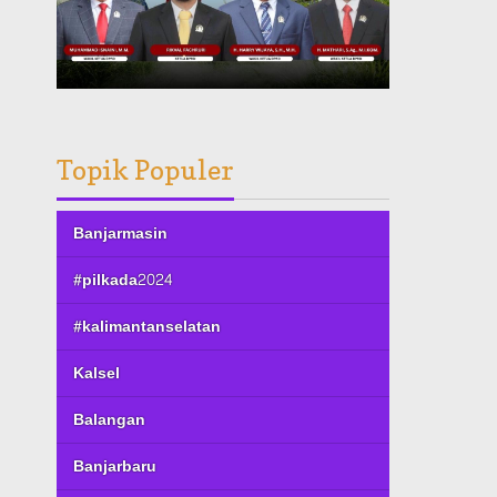
Topik Populer
Banjarmasin
#pilkada2024
#kalimantanselatan
Kalsel
Balangan
Banjarbaru