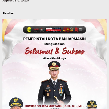
Agustus 8, 2026
Headline
Panaskan Kembali Arena Panjat Tebing,
FPTI Banjarmasin Siapkan Sirkuit se-
Kalsel
Agustus 8, 2026
Sosial & Keagamaan
Hari Pramuka ke-65, Kwarcab
Banjarmasin Ziarah ke Makam Pangeran
Antasari dan Gelar Ulang Janji
Agustus 8, 2026
Advertorial
Dinas Kehutanan Kalsel
Api Sempat Berkobar, Karhutla di