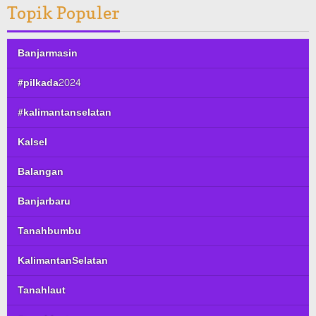
Topik Populer
Banjarmasin
#pilkada2024
#kalimantanselatan
Kalsel
Balangan
Banjarbaru
Tanahbumbu
KalimantanSelatan
Tanahlaut