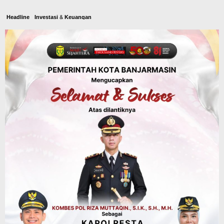
Headline
Investasi & Keuangan
KUA-PPAS 2027 Banjarbaru Defisit 170
Miliar, Pendapatan 1,2 Triliun Belanja
1,37 Triliun, Tutup Kekurangan dari
SiLPA
Agustus 7, 2026
Kalsel
Operasi Sikat Intan 2026 Berakhir, Polda
Kalsel Amankan Ribuan Miras Hingga
Beberapa Tuak
Agustus 7, 2026
Pemerintahan
Sosial & Keagamaan
Banjarmasin Pilot Project Perlinsos