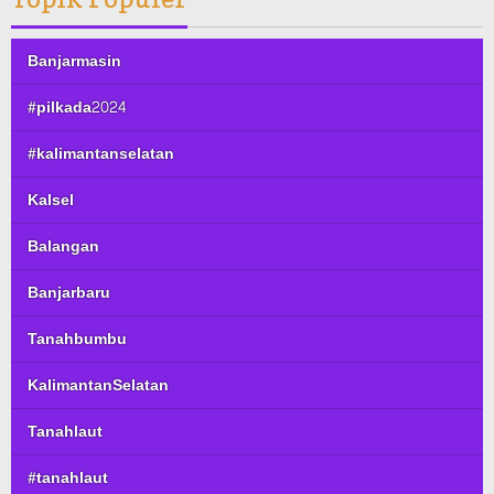
Banjarmasin
#pilkada2024
#kalimantanselatan
Kalsel
Balangan
Banjarbaru
Tanahbumbu
KalimantanSelatan
Tanahlaut
#tanahlaut