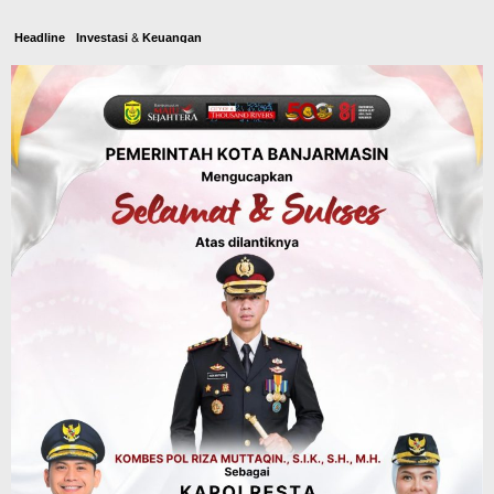
Headline
Investasi & Keuangan
KUA-PPAS 2027 Banjarbaru Defisit 170
Miliar, Pendapatan 1,2 Triliun Belanja
1,37 Triliun, Tutup Kekurangan dari
SiLPA
Agustus 7, 2026
Kalsel
Operasi Sikat Intan 2026 Berakhir, Polda
Kalsel Amankan Ribuan Miras Hingga
Beberapa Tuak
Agustus 7, 2026
Pemerintahan
Sosial & Keagamaan
Banjarmasin Pilot Project Perlinsos