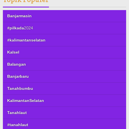
Banjarmasin
#pilkada2024
#kalimantanselatan
Kalsel
Balangan
Banjarbaru
Tanahbumbu
KalimantanSelatan
Tanahlaut
#tanahlaut