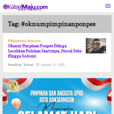
Lewati
ke
konten
Tag:
#oknumpimpinanponpes
Pelecehan Seksual
Oknum Pimpinan Ponpes Diduga
Lecehkan Puluhan Santrinya, Dioral Seks
Hingga Sodomi
oleh
Headline
,
Kalsel
Januari 15, 2025
Kalselmaju
Pimred