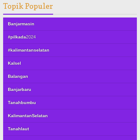
Topik Populer
Banjarmasin
#pilkada2024
#kalimantanselatan
Kalsel
Balangan
Banjarbaru
Tanahbumbu
KalimantanSelatan
Tanahlaut