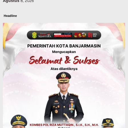
Agustus 8, 2026
Headline
Panaskan Kembali Arena Panjat Tebing,
FPTI Banjarmasin Siapkan Sirkuit se-
Kalsel
Agustus 8, 2026
Sosial & Keagamaan
Hari Pramuka ke-65, Kwarcab
Banjarmasin Ziarah ke Makam Pangeran
Antasari dan Gelar Ulang Janji
Agustus 8, 2026
Advertorial
Dinas Kehutanan Kalsel
Api Sempat Berkobar, Karhutla di