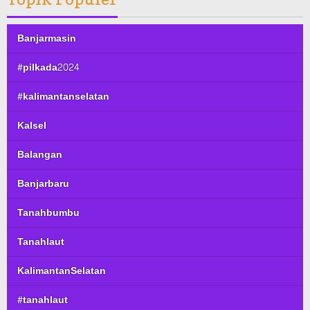
Banjarmasin
#pilkada2024
#kalimantanselatan
Kalsel
Balangan
Banjarbaru
Tanahbumbu
Tanahlaut
KalimantanSelatan
#tanahlaut