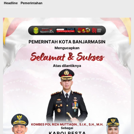
Headline
Pemerintahan
Sejumlah Lahan Pertanian Alami
Kekeringan Imbas Kemaru, Stok Pangan
di Kalsel Aman?
Agustus 6, 2026
Advertorial
Pemkab Balangan
Sambut HUT RI ke-81, Balangan Gelar
Turnamen Mini Soccer Piala Bupati Cup,
Berlangsung hingga 15 Agustus
Agustus 6, 2026
Advertorial
Pemkab Balangan
Balangan Juara 1 Lomba B2SA Kalsel, TP
PKK Desa Putat Basiun Andalkan Pangan
Lokal Labu dan Ubi