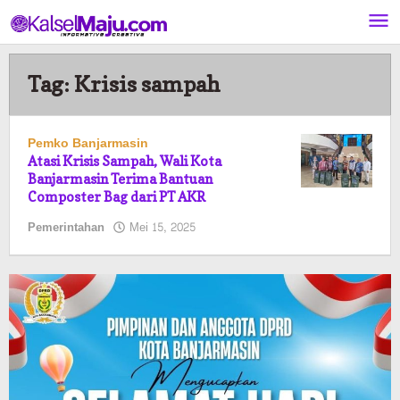
Lewati
ke
konten
Tag:
Krisis sampah
Pemko Banjarmasin
Atasi Krisis Sampah, Wali Kota
Banjarmasin Terima Bantuan
Composter Bag dari PT AKR
oleh
Pemerintahan
Mei 15, 2025
Pasto