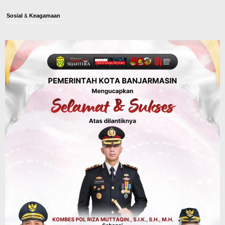
Sosial & Keagamaan
45 Pramuka Banjarmasin Berangkat ke
Jamnas XII Cibubur, Termasuk Dua
Peserta Berkebutuhan Khusus
Agustus 9, 2026
Budaya & Pariwisata
Bunda PAUD Banjarmasin Ajak Anak
Belajar Sambil Lihat Satwa, Jelajah
Literasi di Taman Jahri Saleh
Agustus 9, 2026
Advertorial
Pemkab Balangan
28 Pelajar Halong Balangan Jalani
Latihan Intensif Paskibraka, Ditempa