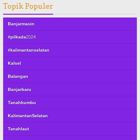
Topik Populer
Banjarmasin
#pilkada2024
#kalimantanselatan
Kalsel
Balangan
Banjarbaru
Tanahbumbu
KalimantanSelatan
Tanahlaut