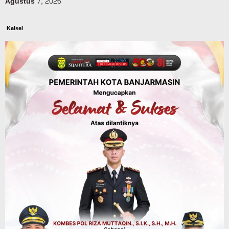
Agustus 7, 2026
Kalsel
Operasi Sikat Intan 2026 Berakhir, Polda
Kalsel Amankan Ribuan Miras Hingga
Beberapa Tuak
Agustus 7, 2026
Advertorial
Pemkab Balangan
Silaturahmi ke DPRD Balangan, Kapolres
AKBP Arif Mansyur Perkuat Koordinasi
Keamanan Daerah
Agustus 6, 2026
Dinas PUPR Kalsel
Headline
Pembangunan
Jalan Veteran Km 5,5 Sungai Lulut