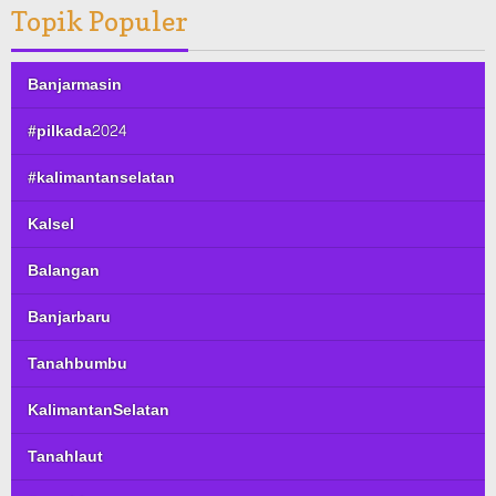
Topik Populer
Banjarmasin
#pilkada2024
#kalimantanselatan
Kalsel
Balangan
Banjarbaru
Tanahbumbu
KalimantanSelatan
Tanahlaut