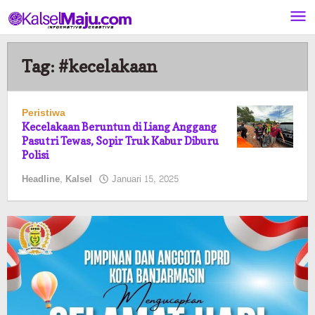
Lewati
ke
konten
Tag:
#kecelakaan
Peristiwa
Kecelakaan Beruntun di Liang Anggang
Pasutri Tewas, Sopir Truk Kabur Diburu
Polisi
oleh
Headline
,
Kalsel
Januari 15, 2025
Kalselmaju
Pimred