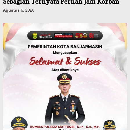
Dinas PUPR Kalsel
Pembangunan
Tindak Lanjut Pascakecelakaan Maut,
Pemerintah Janji Tingkatkan Fasilitas
Keselamatan Jalan Alternatif
Banjarbaru–Batulicin
Agustus 6, 2026
Dinas Kehutanan Kalsel
Tahura Sultan Adam Sempat Alami
Kebakaran Lahan, Api Berhasil
Dipadamkan, Kadishut Kalsel
Memimpin Langsung Aksi di Lapangan
Agustus 6, 2026
Advertorial
Pemkab Balangan