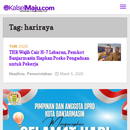
Lewati
ke
konten
Tag:
hariraya
THR 2026
THR Wajib Cair H-7 Lebaran, Pemkot
Banjarmasin Siapkan Posko Pengaduan
untuk Pekerja
oleh
Headline
,
Pemerintahan
Maret 5, 2026
Pasto