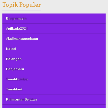
Topik Populer
Banjarmasin
#pilkada2024
#kalimantanselatan
Kalsel
Balangan
Banjarbaru
Tanahbumbu
Tanahlaut
KalimantanSelatan