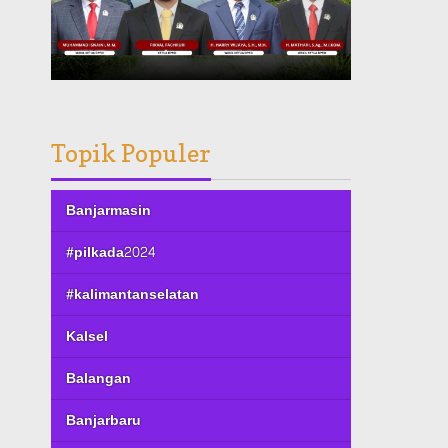
Topik Populer
Banjarmasin
#pilkada2024
#kalimantanselatan
Kalsel
Balangan
Banjarbaru