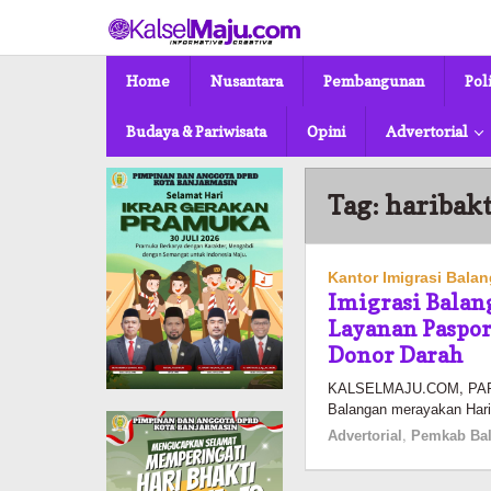
Lewati
ke
konten
Home
Nusantara
Pembangunan
Pol
Budaya & Pariwisata
Opini
Advertorial
Tag:
haribakt
Kantor Imigrasi Bala
Imigrasi Balan
Layanan Paspor
Donor Darah
KALSELMAJU.COM, PARING
Balangan merayakan Hari
Advertorial
,
Pemkab Ba