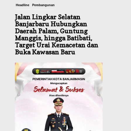
Headline
Pembangunan
Jalan Lingkar Selatan
Banjarbaru Hubungkan
Daerah Palam, Guntung
Manggis, hingga Batibati,
Target Urai Kemacetan dan
Buka Kawasan Baru
Agustus 8, 2026
Headline
Panaskan Kembali Arena
Panjat Tebing, FPTI
Banjarmasin Siapkan
Sirkuit se-Kalsel
Agustus 8, 2026