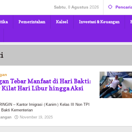
Sabtu, 8 Agustus 2026
Pencari
itika
Pemerintahan
Kalsel
Investasi & Keuangan
i
ngan
gan Tebar Manfaat di Hari Bakti:
 Kilat Hari Libur hingga Aksi
IN – Kantor Imigrasi (Kanim) Kelas III Non TPI
 Bakti Kementerian
oleh
langan
November 19, 2025
Pasto