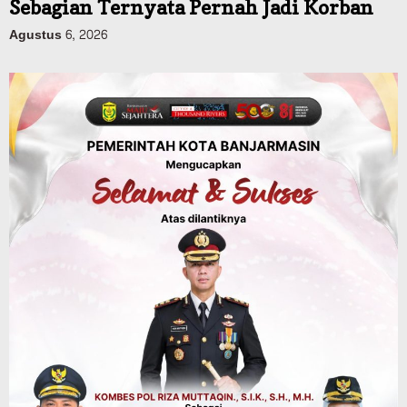
Dinas PUPR Kalsel
Pembangunan
Tindak Lanjut Pascakecelakaan Maut,
Pemerintah Janji Tingkatkan Fasilitas
Keselamatan Jalan Alternatif
Banjarbaru–Batulicin
Agustus 6, 2026
Dinas Kehutanan Kalsel
Tahura Sultan Adam Sempat Alami
Kebakaran Lahan, Api Berhasil
Dipadamkan, Kadishut Kalsel
Memimpin Langsung Aksi di Lapangan
Agustus 6, 2026
Advertorial
Pemkab Balangan