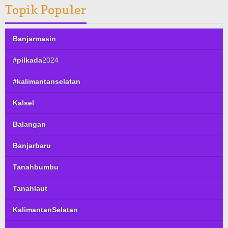
Topik Populer
Banjarmasin
#pilkada2024
#kalimantanselatan
Kalsel
Balangan
Banjarbaru
Tanahbumbu
Tanahlaut
KalimantanSelatan