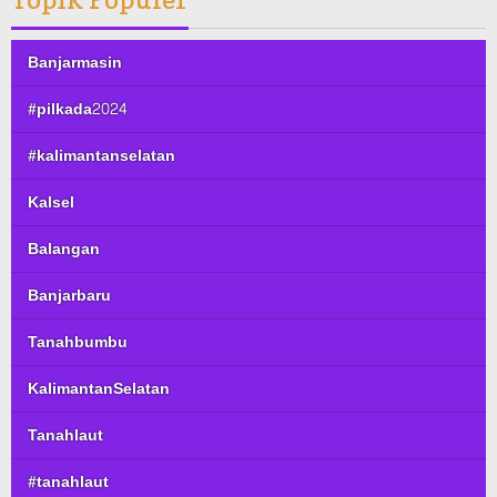
Banjarmasin
#pilkada2024
#kalimantanselatan
Kalsel
Balangan
Banjarbaru
Tanahbumbu
KalimantanSelatan
Tanahlaut
#tanahlaut