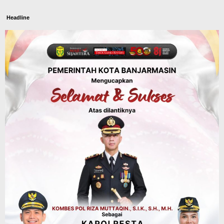
Headline
Panaskan Kembali Arena Panjat Tebing,
FPTI Banjarmasin Siapkan Sirkuit se-
Kalsel
Agustus 8, 2026
Sosial & Keagamaan
Hari Pramuka ke-65, Kwarcab
Banjarmasin Ziarah ke Makam Pangeran
Antasari dan Gelar Ulang Janji
Agustus 8, 2026
Advertorial
Dinas Kehutanan Kalsel
Api Sempat Berkobar, Karhutla di
Tahura Sultan Adam Berhasil