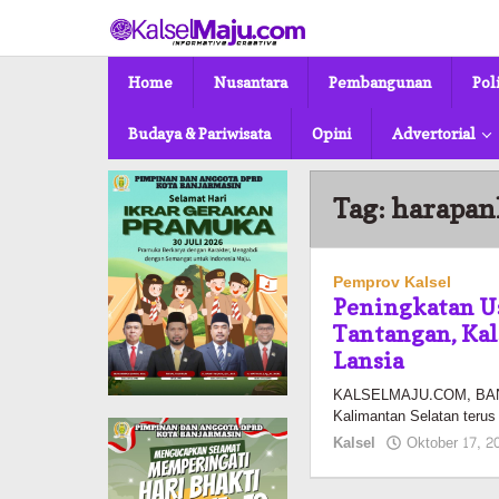
Lewati
ke
konten
Home
Nusantara
Pembangunan
Pol
Budaya & Pariwisata
Opini
Advertorial
Tag:
harapan
Pemprov Kalsel
Peningkatan Us
Tantangan, Kal
Lansia
KALSELMAJU.COM, BANJA
Kalimantan Selatan terus 
Kalsel
Oktober 17, 2