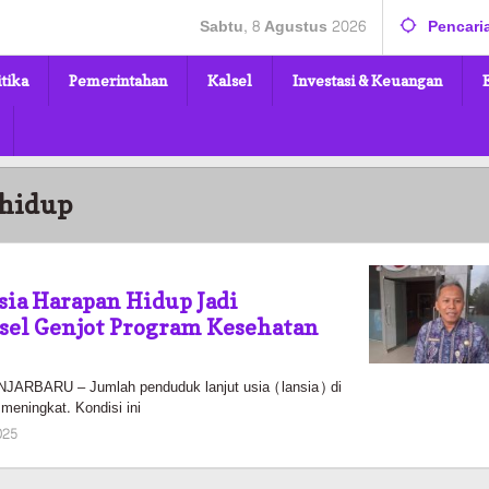
Sabtu, 8 Agustus 2026
Pencari
itika
Pemerintahan
Kalsel
Investasi & Keuangan
hidup
ia Harapan Hidup Jadi
sel Genjot Program Kesehatan
RBARU – Jumlah penduduk lanjut usia (lansia) di
meningkat. Kondisi ini
oleh
025
Pasto