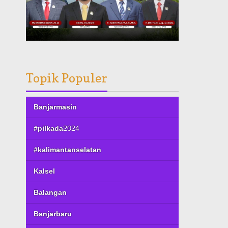
Topik Populer
Banjarmasin
#pilkada2024
#kalimantanselatan
Kalsel
Balangan
Banjarbaru