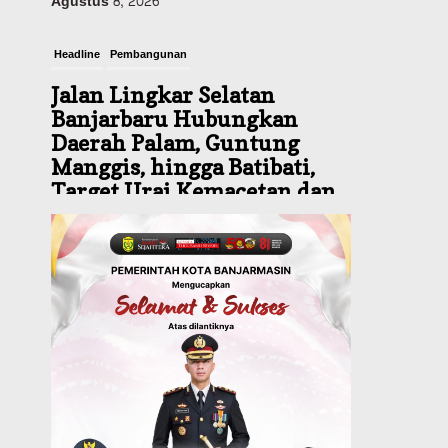
Headline
Pembangunan
Jalan Lingkar Selatan
Banjarbaru Hubungkan
Daerah Palam, Guntung
Manggis, hingga Batibati,
Target Urai Kemacetan dan
Buka Kawasan Baru
Agustus 8, 2026
Headline
Panaskan Kembali Arena
Panjat Tebing, FPTI
Banjarmasin Siapkan
Sirkuit se-Kalsel
Agustus 8, 2026