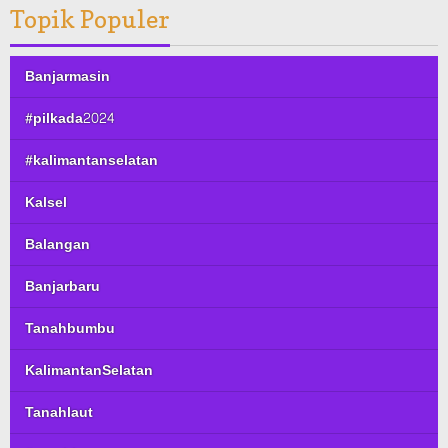
Topik Populer
Banjarmasin
#pilkada2024
#kalimantanselatan
Kalsel
Balangan
Banjarbaru
Tanahbumbu
KalimantanSelatan
Tanahlaut