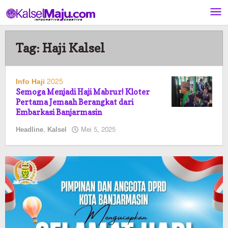
Lewati
ke
konten
Tag:
Haji Kalsel
Info Haji 2025
Semoga Menjadi Haji Mabrur! Kloter
Pertama Jemaah Berangkat dari
Embarkasi Banjarmasin
oleh
Headline
,
Kalsel
Mei 5, 2025
Pasto