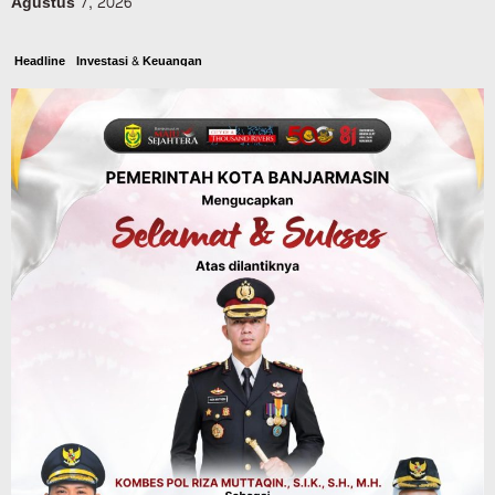
Agustus 7, 2026
Headline
Investasi & Keuangan
KUA-PPAS 2027 Banjarbaru Defisit 170
Miliar, Pendapatan 1,2 Triliun Belanja
1,37 Triliun, Tutup Kekurangan dari
SiLPA
Agustus 7, 2026
Kalsel
Operasi Sikat Intan 2026 Berakhir, Polda
Kalsel Amankan Ribuan Miras Hingga
Beberapa Tuak
Agustus 7, 2026
Pemerintahan
Sosial & Keagamaan