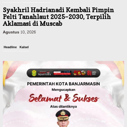
Syakhril Hadrianadi Kembali Pimpin
Pelti Tanahlaut 2025–2030, Terpilih
Aklamasi di Muscab
Agustus 10, 2026
Headline
Kalsel
Green Action di Desa Sungairangas
Banjar, Ratusan Pohon Ditanam, Hampir
2 Ton Sampah Terkumpul dari
Penukaran dengan Sembako
Agustus 9, 2026
Advertorial
Pemkab Balangan
28 Pelajar Halong Balangan Jalani
Latihan Intensif Paskibraka, Ditempa