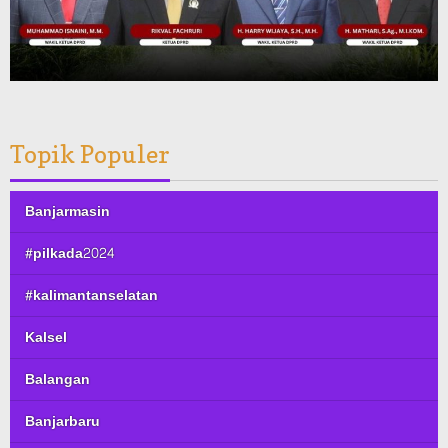
Topik Populer
Banjarmasin
#pilkada2024
#kalimantanselatan
Kalsel
Balangan
Banjarbaru