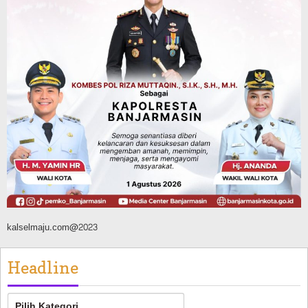
TNI-Polri Sambut HUT ke-81 RI
Agustus 9, 2026
Budaya & Pariwisata
900 Peserta Ramaikan Wali Kota Cup
Kicau Mania Banjarmasin, Total Hadiah
Rp40 Juta
Agustus 10, 2026
kalselmaju.com@2023
Headline
Headline