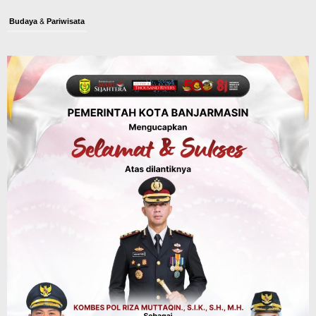
Budaya & Pariwisata
900 Peserta Ramaikan Wali Kota Cup
Kicau Mania Banjarmasin, Total Hadiah
Rp40 Juta
Agustus 10, 2026
Advertorial
Pemkab Balangan
Rapat Paripurna Balangan Capai
Kesepakatan, Perubahan APBD 2026
Segera Diproses ke Gubernur Kalsel
Agustus 10, 2026
Headline
Pembangunan
Bangunan TPA Darul Falah Cempaka
Direnovasi, Dua Dekade Lebih Belum