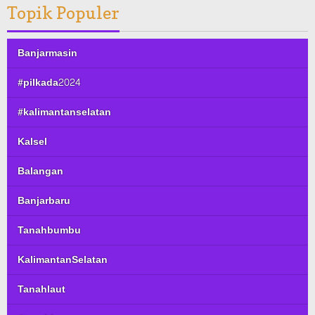
Topik Populer
Banjarmasin
#pilkada2024
#kalimantanselatan
Kalsel
Balangan
Banjarbaru
Tanahbumbu
KalimantanSelatan
Tanahlaut