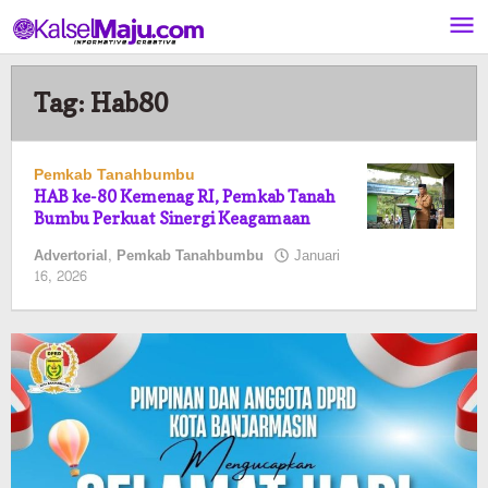
Lewati
ke
konten
Tag:
Hab80
Pemkab Tanahbumbu
HAB ke-80 Kemenag RI, Pemkab Tanah
Bumbu Perkuat Sinergi Keagamaan
Advertorial
,
Pemkab Tanahbumbu
Januari
oleh
16, 2026
Pasto