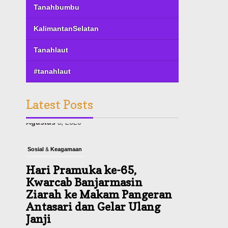
Tanahbumbu
KalimantanSelatan
Tanahlaut
#tanahlaut
Latest Posts
Sosial & Keagamaan
Hari Pramuka ke-65,
Kwarcab Banjarmasin
Ziarah ke Makam Pangeran
Antasari dan Gelar Ulang
Janji
Agustus 8, 2026