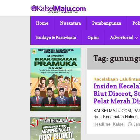
Lewati
ke
konten
Home
Nusantara
Pembangunan
Pol
Budaya & Pariwisata
Opini
Advertorial
Tag:
gunung
Kecelakaan Lalulinta
Insiden Kecel
Riut Disorot, 
Pelat Merah D
KALSELMAJU.COM, PARIN
Riut, Kecamatan Halong,
Headline
,
Kalsel
Jan