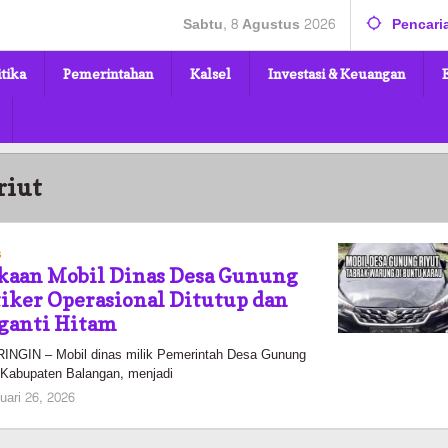
Sabtu, 8 Agustus 2026
Pencari
itika
Pemerintahan
Kalsel
Investasi & Keuangan
riut
s
akaan Mobil Dinas Desa Gunung
Stiker Operasional Ditutup dan
iganti Hitam
GIN – Mobil dinas milik Pemerintah Desa Gunung
 Kabupaten Balangan, menjadi
oleh
uari 26, 2026
Pasto