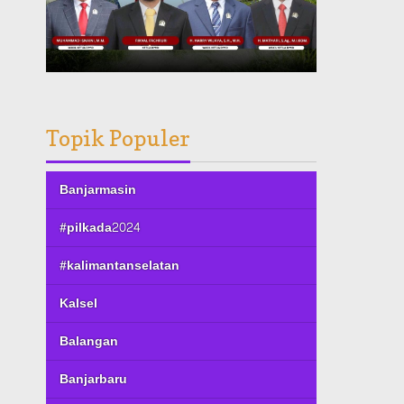
Topik Populer
Banjarmasin
#pilkada2024
#kalimantanselatan
Kalsel
Balangan
Banjarbaru