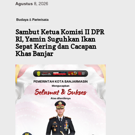
Budaya & Pariwisata
Sambut Ketua Komisi II DPR
RI, Yamin Suguhkan Ikan
Sepat Kering dan Cacapan
Khas Banjar
Agustus 8, 2026
Pemerintahan
Sosial & Keagamaan
Banjarmasin Pilot Project
Perlinsos Digital, Target 30
Persen IKD Masih Jauh,
Komisi II DPR Turun
Tangan
Agustus 7, 2026