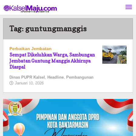
Lewati
ke
konten
Tag:
guntungmanggis
Perbaikan Jembatan
Sempat Dikeluhkan Warga, Sambungan
Jembatan Guntung Manggis Akhirnya
Diaspal
Dinas PUPR Kalsel
,
Headline
,
Pembangunan
oleh
Januari 10, 2026
Pasto