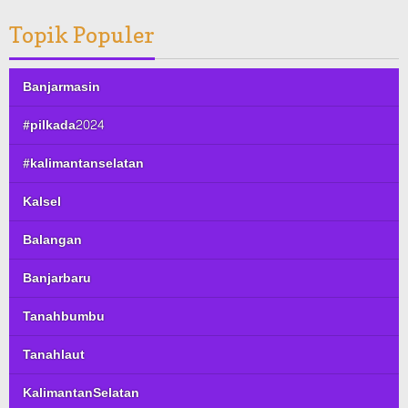
Topik Populer
Banjarmasin
#pilkada2024
#kalimantanselatan
Kalsel
Balangan
Banjarbaru
Tanahbumbu
Tanahlaut
KalimantanSelatan