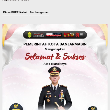
Dinas PUPR Kalsel
Pembangunan
Tindak Lanjut Pascakecelakaan Maut,
Pemerintah Janji Tingkatkan Fasilitas
Keselamatan Jalan Alternatif
Banjarbaru–Batulicin
Agustus 6, 2026
Dinas Kehutanan Kalsel
Tahura Sultan Adam Sempat Alami
Kebakaran Lahan, Api Berhasil
Dipadamkan, Kadishut Kalsel
Memimpin Langsung Aksi di Lapangan
Agustus 6, 2026
Advertorial
Pemkab Balangan