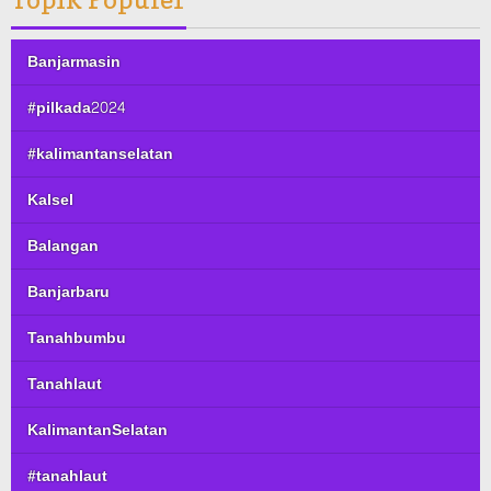
Banjarmasin
#pilkada2024
#kalimantanselatan
Kalsel
Balangan
Banjarbaru
Tanahbumbu
Tanahlaut
KalimantanSelatan
#tanahlaut