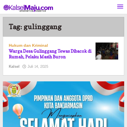
Lewati
ke
konten
Tag:
gulinggang
Hukum dan Kriminal
Warga Desa Gulinggang Tewas Dibacok di
Rumah, Pelaku Masih Buron
oleh
Kalsel
Juli 14, 2025
Pasto