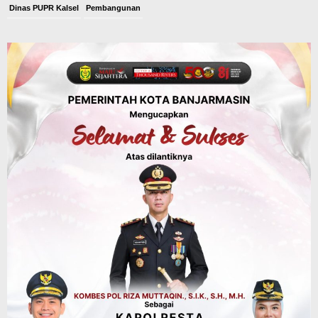
Dinas PUPR Kalsel
Pembangunan
Tindak Lanjut Pascakecelakaan Maut,
Pemerintah Janji Tingkatkan Fasilitas
Keselamatan Jalan Alternatif
Banjarbaru–Batulicin
Agustus 6, 2026
Dinas Kehutanan Kalsel
Tahura Sultan Adam Sempat Alami
Kebakaran Lahan, Api Berhasil
Dipadamkan, Kadishut Kalsel
Memimpin Langsung Aksi di Lapangan
Agustus 6, 2026
Advertorial
Pemkab Balangan
Silaturahmi ke DPRD Balangan, Kapolres