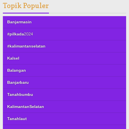
Topik Populer
Banjarmasin
#pilkada2024
#kalimantanselatan
Kalsel
Balangan
Banjarbaru
Tanahbumbu
KalimantanSelatan
Tanahlaut