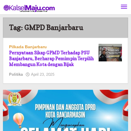
Lewati
ke
konten
Tag:
GMPD Banjarbaru
Pilkada Banjarbaru
Pernyataan Sikap GPMD Terhadap PSU
Banjarbaru, Berharap Pemimpin Terpilih
Membangun Kota dengan Bijak
oleh
Politika
April 23, 2025
Pasto