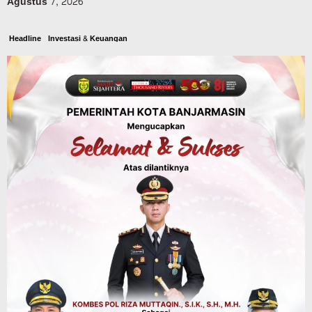
Agustus 7, 2026
Headline
Investasi & Keuangan
KUA-PPAS 2027 Banjarbaru Defisit 170
Miliar, Pendapatan 1,2 Triliun Belanja
1,37 Triliun, Tutup Kekurangan dari
SiLPA
Agustus 7, 2026
Kalsel
Operasi Sikat Intan 2026 Berakhir, Polda
Kalsel Amankan Ribuan Miras Hingga
Beberapa Tuak
Agustus 7, 2026
Pemerintahan
Sosial & Keagamaan